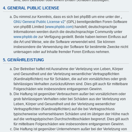
4. GENERAL PUBLIC LICENSE
Du nimmst zur Kenntnis, dass es sich bei phpBB um eine unter der „
GNU General Public License v2
“ (GPL) bereitgestellten Foren-Software
von phpBB Limited (
www.phpbb.com
) handelt; deutschsprachige
Informationen werden durch die deutschsprachige Community unter
www.phpbb.de
zur Verfügung gestellt. Beide haben keinen Einfluss auf
die Art und Weise, wie die Software verwendet wird. Sie können
insbesondere die Verwendung der Software für bestimmte Zwecke nicht
untersagen oder auf Inhalte fremder Foren Einfluss nehmen.
5. GEWÄHRLEISTUNG
Der Betreiber haftet mit Ausnahme der Verletzung von Leben, Körper
und Gesundheit und der Verletzung wesentlicher Vertragspflichten
(Kardinalpflichten) nur für Schäden, die auf ein vorsätzliches oder grob
fahrlässiges Verhalten zurückzuführen sind. Dies gilt auch für mittelbare
Folgeschäden wie insbesondere entgangenen Gewinn.
Die Haftung ist gegenüber Verbrauchern außer bei vorsätzlichem oder
grob fahrlässigem Verhalten oder bei Schäden aus der Verletzung von
Leben, Körper und Gesundheit und der Verletzung wesentlicher
Vertragspflichten (Kardinalpflichten) auf die bei Vertragsschluss
typischerweise vorhersehbaren Schäden und im übrigen der Höhe nach
auf die vertragstypischen Durchschnittsschäden begrenzt. Dies gilt auch
für mittelbare Folgeschäden wie insbesondere entgangenen Gewinn.
Die Haftung ist gegenüber Unternehmern außer bei der Verletzung von