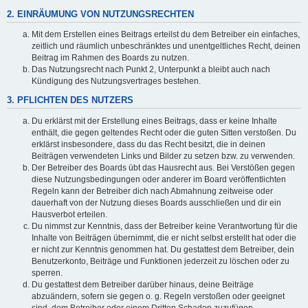
2. EINRÄUMUNG VON NUTZUNGSRECHTEN
Mit dem Erstellen eines Beitrags erteilst du dem Betreiber ein einfaches,
zeitlich und räumlich unbeschränktes und unentgeltliches Recht, deinen
Beitrag im Rahmen des Boards zu nutzen.
Das Nutzungsrecht nach Punkt 2, Unterpunkt a bleibt auch nach
Kündigung des Nutzungsvertrages bestehen.
3. PFLICHTEN DES NUTZERS
Du erklärst mit der Erstellung eines Beitrags, dass er keine Inhalte
enthält, die gegen geltendes Recht oder die guten Sitten verstoßen. Du
erklärst insbesondere, dass du das Recht besitzt, die in deinen
Beiträgen verwendeten Links und Bilder zu setzen bzw. zu verwenden.
Der Betreiber des Boards übt das Hausrecht aus. Bei Verstößen gegen
diese Nutzungsbedingungen oder anderer im Board veröffentlichten
Regeln kann der Betreiber dich nach Abmahnung zeitweise oder
dauerhaft von der Nutzung dieses Boards ausschließen und dir ein
Hausverbot erteilen.
Du nimmst zur Kenntnis, dass der Betreiber keine Verantwortung für die
Inhalte von Beiträgen übernimmt, die er nicht selbst erstellt hat oder die
er nicht zur Kenntnis genommen hat. Du gestattest dem Betreiber, dein
Benutzerkonto, Beiträge und Funktionen jederzeit zu löschen oder zu
sperren.
Du gestattest dem Betreiber darüber hinaus, deine Beiträge
abzuändern, sofern sie gegen o. g. Regeln verstoßen oder geeignet
sind, dem Betreiber oder einem Dritten Schaden zuzufügen.