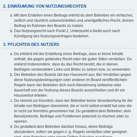
2. EINRÄUMUNG VON NUTZUNGSRECHTEN
Mit dem Erstellen eines Beitrags erteilst du dem Betreiber ein einfaches,
zeitlich und räumlich unbeschränktes und unentgeltliches Recht, deinen
Beitrag im Rahmen des Boards zu nutzen.
Das Nutzungsrecht nach Punkt 2, Unterpunkt a bleibt auch nach
Kündigung des Nutzungsvertrages bestehen.
3. PFLICHTEN DES NUTZERS
Du erklärst mit der Erstellung eines Beitrags, dass er keine Inhalte
enthält, die gegen geltendes Recht oder die guten Sitten verstoßen. Du
erklärst insbesondere, dass du das Recht besitzt, die in deinen
Beiträgen verwendeten Links und Bilder zu setzen bzw. zu verwenden.
Der Betreiber des Boards übt das Hausrecht aus. Bei Verstößen gegen
diese Nutzungsbedingungen oder anderer im Board veröffentlichten
Regeln kann der Betreiber dich nach Abmahnung zeitweise oder
dauerhaft von der Nutzung dieses Boards ausschließen und dir ein
Hausverbot erteilen.
Du nimmst zur Kenntnis, dass der Betreiber keine Verantwortung für die
Inhalte von Beiträgen übernimmt, die er nicht selbst erstellt hat oder die
er nicht zur Kenntnis genommen hat. Du gestattest dem Betreiber, dein
Benutzerkonto, Beiträge und Funktionen jederzeit zu löschen oder zu
sperren.
Du gestattest dem Betreiber darüber hinaus, deine Beiträge
abzuändern, sofern sie gegen o. g. Regeln verstoßen oder geeignet
sind, dem Betreiber oder einem Dritten Schaden zuzufügen.