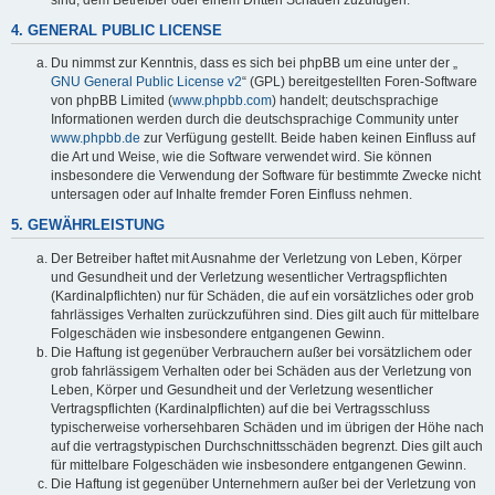
4. GENERAL PUBLIC LICENSE
Du nimmst zur Kenntnis, dass es sich bei phpBB um eine unter der „
GNU General Public License v2
“ (GPL) bereitgestellten Foren-Software
von phpBB Limited (
www.phpbb.com
) handelt; deutschsprachige
Informationen werden durch die deutschsprachige Community unter
www.phpbb.de
zur Verfügung gestellt. Beide haben keinen Einfluss auf
die Art und Weise, wie die Software verwendet wird. Sie können
insbesondere die Verwendung der Software für bestimmte Zwecke nicht
untersagen oder auf Inhalte fremder Foren Einfluss nehmen.
5. GEWÄHRLEISTUNG
Der Betreiber haftet mit Ausnahme der Verletzung von Leben, Körper
und Gesundheit und der Verletzung wesentlicher Vertragspflichten
(Kardinalpflichten) nur für Schäden, die auf ein vorsätzliches oder grob
fahrlässiges Verhalten zurückzuführen sind. Dies gilt auch für mittelbare
Folgeschäden wie insbesondere entgangenen Gewinn.
Die Haftung ist gegenüber Verbrauchern außer bei vorsätzlichem oder
grob fahrlässigem Verhalten oder bei Schäden aus der Verletzung von
Leben, Körper und Gesundheit und der Verletzung wesentlicher
Vertragspflichten (Kardinalpflichten) auf die bei Vertragsschluss
typischerweise vorhersehbaren Schäden und im übrigen der Höhe nach
auf die vertragstypischen Durchschnittsschäden begrenzt. Dies gilt auch
für mittelbare Folgeschäden wie insbesondere entgangenen Gewinn.
Die Haftung ist gegenüber Unternehmern außer bei der Verletzung von