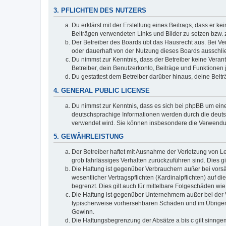
3. PFLICHTEN DES NUTZERS
Du erklärst mit der Erstellung eines Beitrags, dass er ke
Beiträgen verwendeten Links und Bilder zu setzen bzw.
Der Betreiber des Boards übt das Hausrecht aus. Bei V
oder dauerhaft von der Nutzung dieses Boards ausschlie
Du nimmst zur Kenntnis, dass der Betreiber keine Verantw
Betreiber, dein Benutzerkonto, Beiträge und Funktionen 
Du gestattest dem Betreiber darüber hinaus, deine Beit
4. GENERAL PUBLIC LICENSE
Du nimmst zur Kenntnis, dass es sich bei phpBB um eine
deutschsprachige Informationen werden durch die deu
verwendet wird. Sie können insbesondere die Verwendun
5. GEWÄHRLEISTUNG
Der Betreiber haftet mit Ausnahme der Verletzung von Le
grob fahrlässiges Verhalten zurückzuführen sind. Dies 
Die Haftung ist gegenüber Verbrauchern außer bei vors
wesentlicher Vertragspflichten (Kardinalpflichten) auf
begrenzt. Dies gilt auch für mittelbare Folgeschäden 
Die Haftung ist gegenüber Unternehmern außer bei der V
typischerweise vorhersehbaren Schäden und im Übrigen 
Gewinn.
Die Haftungsbegrenzung der Absätze a bis c gilt sinnge