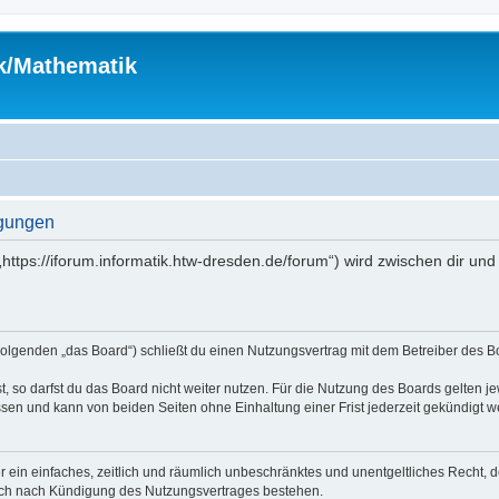
ik/Mathematik
ngungen
(„https://iforum.informatik.htw-dresden.de/forum“) wird zwischen dir u
m Folgenden „das Board“) schließt du einen Nutzungsvertrag mit dem Betreiber des B
 so darfst du das Board nicht weiter nutzen. Für die Nutzung des Boards gelten jew
sen und kann von beiden Seiten ohne Einhaltung einer Frist jederzeit gekündigt w
ber ein einfaches, zeitlich und räumlich unbeschränktes und unentgeltliches Recht
auch nach Kündigung des Nutzungsvertrages bestehen.