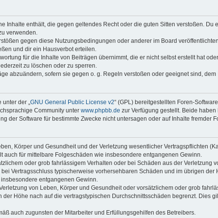
ine Inhalte enthält, die gegen geltendes Recht oder die guten Sitten verstoßen. Du 
 zu verwenden.
erstößen gegen diese Nutzungsbedingungen oder anderer im Board veröffentlichte
ßen und dir ein Hausverbot erteilen.
ortung für die Inhalte von Beiträgen übernimmt, die er nicht selbst erstellt hat od
jederzeit zu löschen oder zu sperren.
räge abzuändern, sofern sie gegen o. g. Regeln verstoßen oder geeignet sind, dem
 unter der „
GNU General Public License v2
“ (GPL) bereitgestellten Foren-Softwar
tschsprachige Community unter
www.phpbb.de
zur Verfügung gestellt. Beide haben 
g der Software für bestimmte Zwecke nicht untersagen oder auf Inhalte fremder F
ben, Körper und Gesundheit und der Verletzung wesentlicher Vertragspflichten (Kard
gilt auch für mittelbare Folgeschäden wie insbesondere entgangenen Gewinn.
ätzlichem oder grob fahrlässigem Verhalten oder bei Schäden aus der Verletzung 
 die bei Vertragsschluss typischerweise vorhersehbaren Schäden und im übrigen de
wie insbesondere entgangenen Gewinn.
erletzung von Leben, Körper und Gesundheit oder vorsätzlichem oder grob fahrläs
der Höhe nach auf die vertragstypischen Durchschnittsschäden begrenzt. Dies gi
mäß auch zugunsten der Mitarbeiter und Erfüllungsgehilfen des Betreibers.