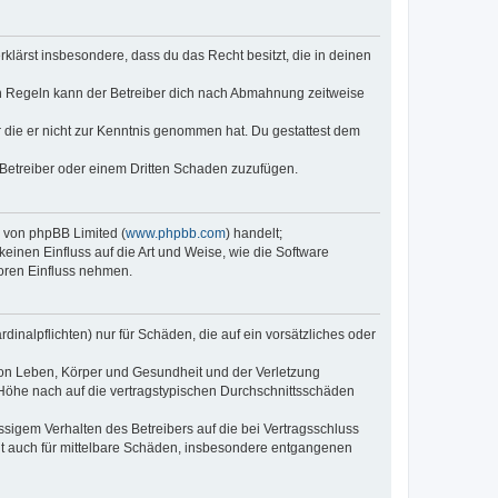
erklärst insbesondere, dass du das Recht besitzt, die in deinen
n Regeln kann der Betreiber dich nach Abmahnung zeitweise
er die er nicht zur Kenntnis genommen hat. Du gestattest dem
 Betreiber oder einem Dritten Schaden zuzufügen.
e von phpBB Limited (
www.phpbb.com
) handelt;
keinen Einfluss auf die Art und Weise, wie die Software
oren Einfluss nehmen.
inalpflichten) nur für Schäden, die auf ein vorsätzliches oder
von Leben, Körper und Gesundheit und der Verletzung
r Höhe nach auf die vertragstypischen Durchschnittsschäden
sigem Verhalten des Betreibers auf die bei Vertragsschluss
lt auch für mittelbare Schäden, insbesondere entgangenen