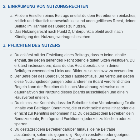
2. EINRÄUMUNG VON NUTZUNGSRECHTEN
Mit dem Erstellen eines Beitrags erteilst du dem Betreiber ein einfaches,
zeitlich und räumlich unbeschränktes und unentgeltliches Recht, deinen
Beitrag im Rahmen des Boards zu nutzen.
Das Nutzungsrecht nach Punkt 2, Unterpunkt a bleibt auch nach
Kündigung des Nutzungsvertrages bestehen.
3. PFLICHTEN DES NUTZERS
Du erklärst mit der Erstellung eines Beitrags, dass er keine Inhalte
enthält, die gegen geltendes Recht oder die guten Sitten verstoßen. Du
erklärst insbesondere, dass du das Recht besitzt, die in deinen
Beiträgen verwendeten Links und Bilder zu setzen bzw. zu verwenden.
Der Betreiber des Boards übt das Hausrecht aus. Bei Verstößen gegen
diese Nutzungsbedingungen oder anderer im Board veröffentlichten
Regeln kann der Betreiber dich nach Abmahnung zeitweise oder
dauerhaft von der Nutzung dieses Boards ausschließen und dir ein
Hausverbot erteilen.
Du nimmst zur Kenntnis, dass der Betreiber keine Verantwortung für die
Inhalte von Beiträgen übernimmt, die er nicht selbst erstellt hat oder die
er nicht zur Kenntnis genommen hat. Du gestattest dem Betreiber, dein
Benutzerkonto, Beiträge und Funktionen jederzeit zu löschen oder zu
sperren.
Du gestattest dem Betreiber darüber hinaus, deine Beiträge
abzuändern, sofern sie gegen o. g. Regeln verstoßen oder geeignet
sind, dem Betreiber oder einem Dritten Schaden zuzufügen.