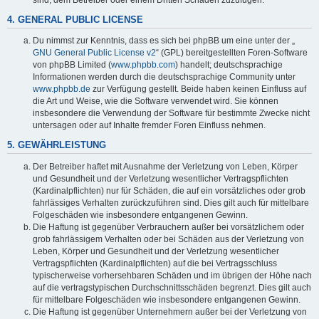
4. GENERAL PUBLIC LICENSE
Du nimmst zur Kenntnis, dass es sich bei phpBB um eine unter der „
GNU General Public License v2
“ (GPL) bereitgestellten Foren-Software
von phpBB Limited (
www.phpbb.com
) handelt; deutschsprachige
Informationen werden durch die deutschsprachige Community unter
www.phpbb.de
zur Verfügung gestellt. Beide haben keinen Einfluss auf
die Art und Weise, wie die Software verwendet wird. Sie können
insbesondere die Verwendung der Software für bestimmte Zwecke nicht
untersagen oder auf Inhalte fremder Foren Einfluss nehmen.
5. GEWÄHRLEISTUNG
Der Betreiber haftet mit Ausnahme der Verletzung von Leben, Körper
und Gesundheit und der Verletzung wesentlicher Vertragspflichten
(Kardinalpflichten) nur für Schäden, die auf ein vorsätzliches oder grob
fahrlässiges Verhalten zurückzuführen sind. Dies gilt auch für mittelbare
Folgeschäden wie insbesondere entgangenen Gewinn.
Die Haftung ist gegenüber Verbrauchern außer bei vorsätzlichem oder
grob fahrlässigem Verhalten oder bei Schäden aus der Verletzung von
Leben, Körper und Gesundheit und der Verletzung wesentlicher
Vertragspflichten (Kardinalpflichten) auf die bei Vertragsschluss
typischerweise vorhersehbaren Schäden und im übrigen der Höhe nach
auf die vertragstypischen Durchschnittsschäden begrenzt. Dies gilt auch
für mittelbare Folgeschäden wie insbesondere entgangenen Gewinn.
Die Haftung ist gegenüber Unternehmern außer bei der Verletzung von