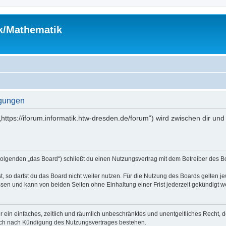
ik/Mathematik
ngungen
(„https://iforum.informatik.htw-dresden.de/forum“) wird zwischen dir u
m Folgenden „das Board“) schließt du einen Nutzungsvertrag mit dem Betreiber des B
 so darfst du das Board nicht weiter nutzen. Für die Nutzung des Boards gelten jew
sen und kann von beiden Seiten ohne Einhaltung einer Frist jederzeit gekündigt w
ber ein einfaches, zeitlich und räumlich unbeschränktes und unentgeltliches Recht
auch nach Kündigung des Nutzungsvertrages bestehen.