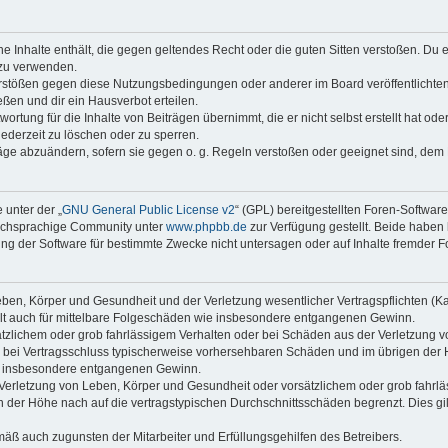
ine Inhalte enthält, die gegen geltendes Recht oder die guten Sitten verstoßen. Du 
 zu verwenden.
erstößen gegen diese Nutzungsbedingungen oder anderer im Board veröffentlichte
ßen und dir ein Hausverbot erteilen.
ortung für die Inhalte von Beiträgen übernimmt, die er nicht selbst erstellt hat od
jederzeit zu löschen oder zu sperren.
räge abzuändern, sofern sie gegen o. g. Regeln verstoßen oder geeignet sind, dem
 unter der „
GNU General Public License v2
“ (GPL) bereitgestellten Foren-Softwar
tschsprachige Community unter
www.phpbb.de
zur Verfügung gestellt. Beide haben 
g der Software für bestimmte Zwecke nicht untersagen oder auf Inhalte fremder F
ben, Körper und Gesundheit und der Verletzung wesentlicher Vertragspflichten (Kard
gilt auch für mittelbare Folgeschäden wie insbesondere entgangenen Gewinn.
ätzlichem oder grob fahrlässigem Verhalten oder bei Schäden aus der Verletzung 
 die bei Vertragsschluss typischerweise vorhersehbaren Schäden und im übrigen de
wie insbesondere entgangenen Gewinn.
erletzung von Leben, Körper und Gesundheit oder vorsätzlichem oder grob fahrläs
der Höhe nach auf die vertragstypischen Durchschnittsschäden begrenzt. Dies gi
mäß auch zugunsten der Mitarbeiter und Erfüllungsgehilfen des Betreibers.