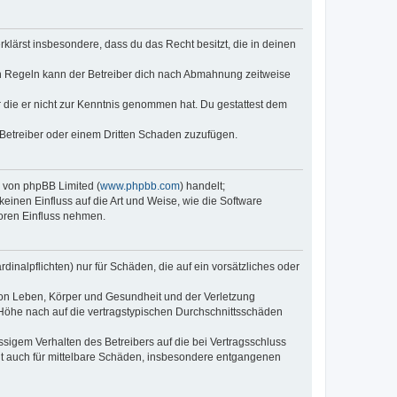
erklärst insbesondere, dass du das Recht besitzt, die in deinen
n Regeln kann der Betreiber dich nach Abmahnung zeitweise
er die er nicht zur Kenntnis genommen hat. Du gestattest dem
 Betreiber oder einem Dritten Schaden zuzufügen.
e von phpBB Limited (
www.phpbb.com
) handelt;
keinen Einfluss auf die Art und Weise, wie die Software
oren Einfluss nehmen.
inalpflichten) nur für Schäden, die auf ein vorsätzliches oder
von Leben, Körper und Gesundheit und der Verletzung
r Höhe nach auf die vertragstypischen Durchschnittsschäden
sigem Verhalten des Betreibers auf die bei Vertragsschluss
lt auch für mittelbare Schäden, insbesondere entgangenen