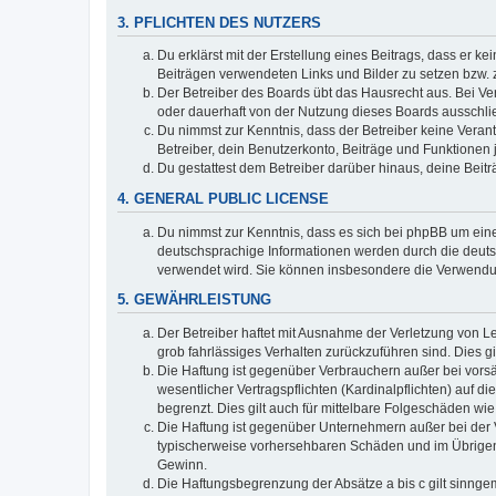
3. PFLICHTEN DES NUTZERS
Du erklärst mit der Erstellung eines Beitrags, dass er ke
Beiträgen verwendeten Links und Bilder zu setzen bzw.
Der Betreiber des Boards übt das Hausrecht aus. Bei V
oder dauerhaft von der Nutzung dieses Boards ausschlie
Du nimmst zur Kenntnis, dass der Betreiber keine Verantw
Betreiber, dein Benutzerkonto, Beiträge und Funktionen 
Du gestattest dem Betreiber darüber hinaus, deine Beit
4. GENERAL PUBLIC LICENSE
Du nimmst zur Kenntnis, dass es sich bei phpBB um eine
deutschsprachige Informationen werden durch die deu
verwendet wird. Sie können insbesondere die Verwendun
5. GEWÄHRLEISTUNG
Der Betreiber haftet mit Ausnahme der Verletzung von Le
grob fahrlässiges Verhalten zurückzuführen sind. Dies 
Die Haftung ist gegenüber Verbrauchern außer bei vors
wesentlicher Vertragspflichten (Kardinalpflichten) auf
begrenzt. Dies gilt auch für mittelbare Folgeschäden 
Die Haftung ist gegenüber Unternehmern außer bei der V
typischerweise vorhersehbaren Schäden und im Übrigen 
Gewinn.
Die Haftungsbegrenzung der Absätze a bis c gilt sinnge