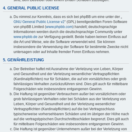
4. GENERAL PUBLIC LICENSE
Du nimmst zur Kenntnis, dass es sich bei phpBB um eine unter der „
GNU General Public License v2
“ (GPL) bereitgestellten Foren-Software
von phpBB Limited (
www.phpbb.com
) handelt; deutschsprachige
Informationen werden durch die deutschsprachige Community unter
www.phpbb.de
zur Verfügung gestellt. Beide haben keinen Einfluss auf
die Art und Weise, wie die Software verwendet wird. Sie können
insbesondere die Verwendung der Software für bestimmte Zwecke nicht
untersagen oder auf Inhalte fremder Foren Einfluss nehmen.
5. GEWÄHRLEISTUNG
Der Betreiber haftet mit Ausnahme der Verletzung von Leben, Körper
und Gesundheit und der Verletzung wesentlicher Vertragspflichten
(Kardinalpflichten) nur für Schäden, die auf ein vorsätzliches oder grob
fahrlässiges Verhalten zurückzuführen sind. Dies gilt auch für mittelbare
Folgeschäden wie insbesondere entgangenen Gewinn.
Die Haftung ist gegenüber Verbrauchern außer bei vorsätzlichem oder
grob fahrlässigem Verhalten oder bei Schäden aus der Verletzung von
Leben, Körper und Gesundheit und der Verletzung wesentlicher
Vertragspflichten (Kardinalpflichten) auf die bei Vertragsschluss
typischerweise vorhersehbaren Schäden und im übrigen der Höhe nach
auf die vertragstypischen Durchschnittsschäden begrenzt. Dies gilt auch
für mittelbare Folgeschäden wie insbesondere entgangenen Gewinn.
Die Haftung ist gegenüber Unternehmern außer bei der Verletzung von