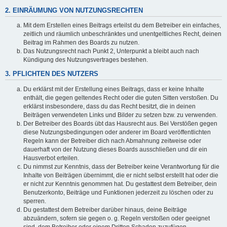
2. EINRÄUMUNG VON NUTZUNGSRECHTEN
Mit dem Erstellen eines Beitrags erteilst du dem Betreiber ein einfaches,
zeitlich und räumlich unbeschränktes und unentgeltliches Recht, deinen
Beitrag im Rahmen des Boards zu nutzen.
Das Nutzungsrecht nach Punkt 2, Unterpunkt a bleibt auch nach
Kündigung des Nutzungsvertrages bestehen.
3. PFLICHTEN DES NUTZERS
Du erklärst mit der Erstellung eines Beitrags, dass er keine Inhalte
enthält, die gegen geltendes Recht oder die guten Sitten verstoßen. Du
erklärst insbesondere, dass du das Recht besitzt, die in deinen
Beiträgen verwendeten Links und Bilder zu setzen bzw. zu verwenden.
Der Betreiber des Boards übt das Hausrecht aus. Bei Verstößen gegen
diese Nutzungsbedingungen oder anderer im Board veröffentlichten
Regeln kann der Betreiber dich nach Abmahnung zeitweise oder
dauerhaft von der Nutzung dieses Boards ausschließen und dir ein
Hausverbot erteilen.
Du nimmst zur Kenntnis, dass der Betreiber keine Verantwortung für die
Inhalte von Beiträgen übernimmt, die er nicht selbst erstellt hat oder die
er nicht zur Kenntnis genommen hat. Du gestattest dem Betreiber, dein
Benutzerkonto, Beiträge und Funktionen jederzeit zu löschen oder zu
sperren.
Du gestattest dem Betreiber darüber hinaus, deine Beiträge
abzuändern, sofern sie gegen o. g. Regeln verstoßen oder geeignet
sind, dem Betreiber oder einem Dritten Schaden zuzufügen.