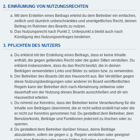
2. EINRÄUMUNG VON NUTZUNGSRECHTEN
Mit dem Erstellen eines Beitrags erteilst du dem Betreiber ein einfaches,
zeitlich und räumlich unbeschränktes und unentgeltliches Recht, deinen
Beitrag im Rahmen des Boards zu nutzen.
Das Nutzungsrecht nach Punkt 2, Unterpunkt a bleibt auch nach
Kündigung des Nutzungsvertrages bestehen.
3. PFLICHTEN DES NUTZERS
Du erklärst mit der Erstellung eines Beitrags, dass er keine Inhalte
enthält, die gegen geltendes Recht oder die guten Sitten verstoßen. Du
erklärst insbesondere, dass du das Recht besitzt, die in deinen
Beiträgen verwendeten Links und Bilder zu setzen bzw. zu verwenden.
Der Betreiber des Boards übt das Hausrecht aus. Bei Verstößen gegen
diese Nutzungsbedingungen oder anderer im Board veröffentlichten
Regeln kann der Betreiber dich nach Abmahnung zeitweise oder
dauerhaft von der Nutzung dieses Boards ausschließen und dir ein
Hausverbot erteilen.
Du nimmst zur Kenntnis, dass der Betreiber keine Verantwortung für die
Inhalte von Beiträgen übernimmt, die er nicht selbst erstellt hat oder die
er nicht zur Kenntnis genommen hat. Du gestattest dem Betreiber, dein
Benutzerkonto, Beiträge und Funktionen jederzeit zu löschen oder zu
sperren.
Du gestattest dem Betreiber darüber hinaus, deine Beiträge
abzuändern, sofern sie gegen o. g. Regeln verstoßen oder geeignet
sind, dem Betreiber oder einem Dritten Schaden zuzufügen.