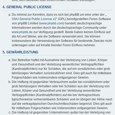
4. GENERAL PUBLIC LICENSE
Du nimmst zur Kenntnis, dass es sich bei phpBB um eine unter der „
GNU General Public License v2
“ (GPL) bereitgestellten Foren-Software
von phpBB Limited (
www.phpbb.com
) handelt; deutschsprachige
Informationen werden durch die deutschsprachige Community unter
www.phpbb.de
zur Verfügung gestellt. Beide haben keinen Einfluss auf
die Art und Weise, wie die Software verwendet wird. Sie können
insbesondere die Verwendung der Software für bestimmte Zwecke nicht
untersagen oder auf Inhalte fremder Foren Einfluss nehmen.
5. GEWÄHRLEISTUNG
Der Betreiber haftet mit Ausnahme der Verletzung von Leben, Körper
und Gesundheit und der Verletzung wesentlicher Vertragspflichten
(Kardinalpflichten) nur für Schäden, die auf ein vorsätzliches oder grob
fahrlässiges Verhalten zurückzuführen sind. Dies gilt auch für mittelbare
Folgeschäden wie insbesondere entgangenen Gewinn.
Die Haftung ist gegenüber Verbrauchern außer bei vorsätzlichem oder
grob fahrlässigem Verhalten oder bei Schäden aus der Verletzung von
Leben, Körper und Gesundheit und der Verletzung wesentlicher
Vertragspflichten (Kardinalpflichten) auf die bei Vertragsschluss
typischerweise vorhersehbaren Schäden und im übrigen der Höhe nach
auf die vertragstypischen Durchschnittsschäden begrenzt. Dies gilt auch
für mittelbare Folgeschäden wie insbesondere entgangenen Gewinn.
Die Haftung ist gegenüber Unternehmern außer bei der Verletzung von