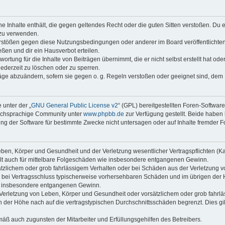
ine Inhalte enthält, die gegen geltendes Recht oder die guten Sitten verstoßen. Du 
 zu verwenden.
erstößen gegen diese Nutzungsbedingungen oder anderer im Board veröffentlichte
ßen und dir ein Hausverbot erteilen.
ortung für die Inhalte von Beiträgen übernimmt, die er nicht selbst erstellt hat od
jederzeit zu löschen oder zu sperren.
räge abzuändern, sofern sie gegen o. g. Regeln verstoßen oder geeignet sind, dem
 unter der „
GNU General Public License v2
“ (GPL) bereitgestellten Foren-Softwar
tschsprachige Community unter
www.phpbb.de
zur Verfügung gestellt. Beide haben 
g der Software für bestimmte Zwecke nicht untersagen oder auf Inhalte fremder F
ben, Körper und Gesundheit und der Verletzung wesentlicher Vertragspflichten (Kard
gilt auch für mittelbare Folgeschäden wie insbesondere entgangenen Gewinn.
ätzlichem oder grob fahrlässigem Verhalten oder bei Schäden aus der Verletzung 
 die bei Vertragsschluss typischerweise vorhersehbaren Schäden und im übrigen de
wie insbesondere entgangenen Gewinn.
erletzung von Leben, Körper und Gesundheit oder vorsätzlichem oder grob fahrläs
der Höhe nach auf die vertragstypischen Durchschnittsschäden begrenzt. Dies gi
mäß auch zugunsten der Mitarbeiter und Erfüllungsgehilfen des Betreibers.