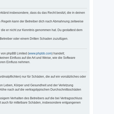
erklärst insbesondere, dass du das Recht besitzt, die in deinen
n Regeln kann der Betreiber dich nach Abmahnung zeitweise
er die er nicht zur Kenntnis genommen hat. Du gestattest dem
 Betreiber oder einem Dritten Schaden zuzufügen.
e von phpBB Limited (
www.phpbb.com
) handelt;
keinen Einfluss auf die Art und Weise, wie die Software
oren Einfluss nehmen.
inalpflichten) nur für Schäden, die auf ein vorsätzliches oder
von Leben, Körper und Gesundheit und der Verletzung
r Höhe nach auf die vertragstypischen Durchschnittsschäden
sigem Verhalten des Betreibers auf die bei Vertragsschluss
lt auch für mittelbare Schäden, insbesondere entgangenen