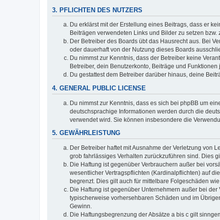
3. PFLICHTEN DES NUTZERS
Du erklärst mit der Erstellung eines Beitrags, dass er ke
Beiträgen verwendeten Links und Bilder zu setzen bzw.
Der Betreiber des Boards übt das Hausrecht aus. Bei V
oder dauerhaft von der Nutzung dieses Boards ausschlie
Du nimmst zur Kenntnis, dass der Betreiber keine Verantw
Betreiber, dein Benutzerkonto, Beiträge und Funktionen 
Du gestattest dem Betreiber darüber hinaus, deine Beit
4. GENERAL PUBLIC LICENSE
Du nimmst zur Kenntnis, dass es sich bei phpBB um eine
deutschsprachige Informationen werden durch die deu
verwendet wird. Sie können insbesondere die Verwendun
5. GEWÄHRLEISTUNG
Der Betreiber haftet mit Ausnahme der Verletzung von Le
grob fahrlässiges Verhalten zurückzuführen sind. Dies 
Die Haftung ist gegenüber Verbrauchern außer bei vors
wesentlicher Vertragspflichten (Kardinalpflichten) auf
begrenzt. Dies gilt auch für mittelbare Folgeschäden 
Die Haftung ist gegenüber Unternehmern außer bei der V
typischerweise vorhersehbaren Schäden und im Übrigen 
Gewinn.
Die Haftungsbegrenzung der Absätze a bis c gilt sinnge