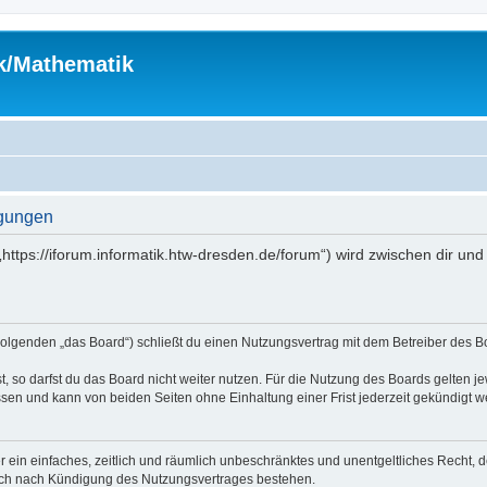
ik/Mathematik
ngungen
(„https://iforum.informatik.htw-dresden.de/forum“) wird zwischen dir u
m Folgenden „das Board“) schließt du einen Nutzungsvertrag mit dem Betreiber des B
 so darfst du das Board nicht weiter nutzen. Für die Nutzung des Boards gelten jew
sen und kann von beiden Seiten ohne Einhaltung einer Frist jederzeit gekündigt w
ber ein einfaches, zeitlich und räumlich unbeschränktes und unentgeltliches Recht
auch nach Kündigung des Nutzungsvertrages bestehen.