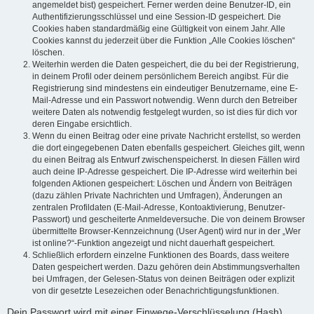
angemeldet bist) gespeichert. Ferner werden deine Benutzer-ID, ein
Authentifizierungsschlüssel und eine Session-ID gespeichert. Die
Cookies haben standardmäßig eine Gültigkeit von einem Jahr. Alle
Cookies kannst du jederzeit über die Funktion „Alle Cookies löschen“
löschen.
Weiterhin werden die Daten gespeichert, die du bei der Registrierung,
in deinem Profil oder deinem persönlichem Bereich angibst. Für die
Registrierung sind mindestens ein eindeutiger Benutzername, eine E-
Mail-Adresse und ein Passwort notwendig. Wenn durch den Betreiber
weitere Daten als notwendig festgelegt wurden, so ist dies für dich vor
deren Eingabe ersichtlich.
Wenn du einen Beitrag oder eine private Nachricht erstellst, so werden
die dort eingegebenen Daten ebenfalls gespeichert. Gleiches gilt, wenn
du einen Beitrag als Entwurf zwischenspeicherst. In diesen Fällen wird
auch deine IP-Adresse gespeichert. Die IP-Adresse wird weiterhin bei
folgenden Aktionen gespeichert: Löschen und Ändern von Beiträgen
(dazu zählen Private Nachrichten und Umfragen), Änderungen an
zentralen Profildaten (E-Mail-Adresse, Kontoaktivierung, Benutzer-
Passwort) und gescheiterte Anmeldeversuche. Die von deinem Browser
übermittelte Browser-Kennzeichnung (User Agent) wird nur in der „Wer
ist online?“-Funktion angezeigt und nicht dauerhaft gespeichert.
Schließlich erfordern einzelne Funktionen des Boards, dass weitere
Daten gespeichert werden. Dazu gehören dein Abstimmungsverhalten
bei Umfragen, der Gelesen-Status von deinen Beiträgen oder explizit
von dir gesetzte Lesezeichen oder Benachrichtigungsfunktionen.
Dein Passwort wird mit einer Einwege-Verschlüsselung (Hash)