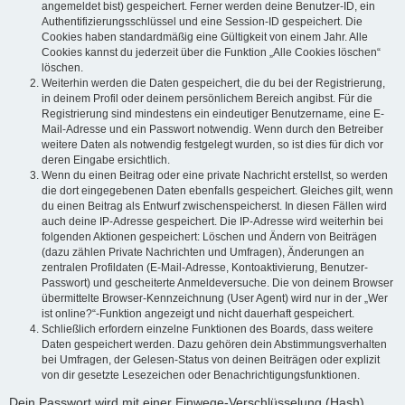
angemeldet bist) gespeichert. Ferner werden deine Benutzer-ID, ein
Authentifizierungsschlüssel und eine Session-ID gespeichert. Die
Cookies haben standardmäßig eine Gültigkeit von einem Jahr. Alle
Cookies kannst du jederzeit über die Funktion „Alle Cookies löschen“
löschen.
Weiterhin werden die Daten gespeichert, die du bei der Registrierung,
in deinem Profil oder deinem persönlichem Bereich angibst. Für die
Registrierung sind mindestens ein eindeutiger Benutzername, eine E-
Mail-Adresse und ein Passwort notwendig. Wenn durch den Betreiber
weitere Daten als notwendig festgelegt wurden, so ist dies für dich vor
deren Eingabe ersichtlich.
Wenn du einen Beitrag oder eine private Nachricht erstellst, so werden
die dort eingegebenen Daten ebenfalls gespeichert. Gleiches gilt, wenn
du einen Beitrag als Entwurf zwischenspeicherst. In diesen Fällen wird
auch deine IP-Adresse gespeichert. Die IP-Adresse wird weiterhin bei
folgenden Aktionen gespeichert: Löschen und Ändern von Beiträgen
(dazu zählen Private Nachrichten und Umfragen), Änderungen an
zentralen Profildaten (E-Mail-Adresse, Kontoaktivierung, Benutzer-
Passwort) und gescheiterte Anmeldeversuche. Die von deinem Browser
übermittelte Browser-Kennzeichnung (User Agent) wird nur in der „Wer
ist online?“-Funktion angezeigt und nicht dauerhaft gespeichert.
Schließlich erfordern einzelne Funktionen des Boards, dass weitere
Daten gespeichert werden. Dazu gehören dein Abstimmungsverhalten
bei Umfragen, der Gelesen-Status von deinen Beiträgen oder explizit
von dir gesetzte Lesezeichen oder Benachrichtigungsfunktionen.
Dein Passwort wird mit einer Einwege-Verschlüsselung (Hash)