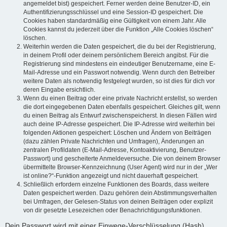
angemeldet bist) gespeichert. Ferner werden deine Benutzer-ID, ein
Authentifizierungsschlüssel und eine Session-ID gespeichert. Die
Cookies haben standardmäßig eine Gültigkeit von einem Jahr. Alle
Cookies kannst du jederzeit über die Funktion „Alle Cookies löschen“
löschen.
Weiterhin werden die Daten gespeichert, die du bei der Registrierung,
in deinem Profil oder deinem persönlichem Bereich angibst. Für die
Registrierung sind mindestens ein eindeutiger Benutzername, eine E-
Mail-Adresse und ein Passwort notwendig. Wenn durch den Betreiber
weitere Daten als notwendig festgelegt wurden, so ist dies für dich vor
deren Eingabe ersichtlich.
Wenn du einen Beitrag oder eine private Nachricht erstellst, so werden
die dort eingegebenen Daten ebenfalls gespeichert. Gleiches gilt, wenn
du einen Beitrag als Entwurf zwischenspeicherst. In diesen Fällen wird
auch deine IP-Adresse gespeichert. Die IP-Adresse wird weiterhin bei
folgenden Aktionen gespeichert: Löschen und Ändern von Beiträgen
(dazu zählen Private Nachrichten und Umfragen), Änderungen an
zentralen Profildaten (E-Mail-Adresse, Kontoaktivierung, Benutzer-
Passwort) und gescheiterte Anmeldeversuche. Die von deinem Browser
übermittelte Browser-Kennzeichnung (User Agent) wird nur in der „Wer
ist online?“-Funktion angezeigt und nicht dauerhaft gespeichert.
Schließlich erfordern einzelne Funktionen des Boards, dass weitere
Daten gespeichert werden. Dazu gehören dein Abstimmungsverhalten
bei Umfragen, der Gelesen-Status von deinen Beiträgen oder explizit
von dir gesetzte Lesezeichen oder Benachrichtigungsfunktionen.
Dein Passwort wird mit einer Einwege-Verschlüsselung (Hash)