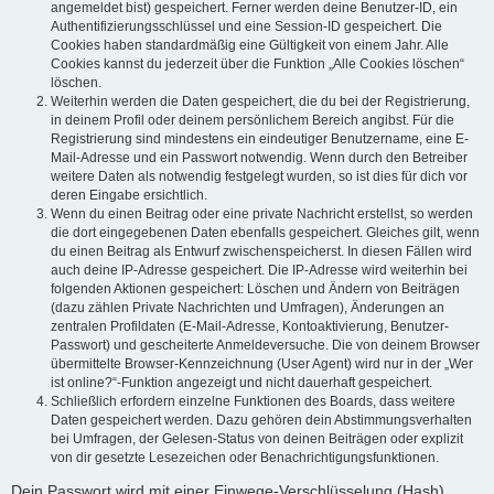
angemeldet bist) gespeichert. Ferner werden deine Benutzer-ID, ein
Authentifizierungsschlüssel und eine Session-ID gespeichert. Die
Cookies haben standardmäßig eine Gültigkeit von einem Jahr. Alle
Cookies kannst du jederzeit über die Funktion „Alle Cookies löschen“
löschen.
Weiterhin werden die Daten gespeichert, die du bei der Registrierung,
in deinem Profil oder deinem persönlichem Bereich angibst. Für die
Registrierung sind mindestens ein eindeutiger Benutzername, eine E-
Mail-Adresse und ein Passwort notwendig. Wenn durch den Betreiber
weitere Daten als notwendig festgelegt wurden, so ist dies für dich vor
deren Eingabe ersichtlich.
Wenn du einen Beitrag oder eine private Nachricht erstellst, so werden
die dort eingegebenen Daten ebenfalls gespeichert. Gleiches gilt, wenn
du einen Beitrag als Entwurf zwischenspeicherst. In diesen Fällen wird
auch deine IP-Adresse gespeichert. Die IP-Adresse wird weiterhin bei
folgenden Aktionen gespeichert: Löschen und Ändern von Beiträgen
(dazu zählen Private Nachrichten und Umfragen), Änderungen an
zentralen Profildaten (E-Mail-Adresse, Kontoaktivierung, Benutzer-
Passwort) und gescheiterte Anmeldeversuche. Die von deinem Browser
übermittelte Browser-Kennzeichnung (User Agent) wird nur in der „Wer
ist online?“-Funktion angezeigt und nicht dauerhaft gespeichert.
Schließlich erfordern einzelne Funktionen des Boards, dass weitere
Daten gespeichert werden. Dazu gehören dein Abstimmungsverhalten
bei Umfragen, der Gelesen-Status von deinen Beiträgen oder explizit
von dir gesetzte Lesezeichen oder Benachrichtigungsfunktionen.
Dein Passwort wird mit einer Einwege-Verschlüsselung (Hash)