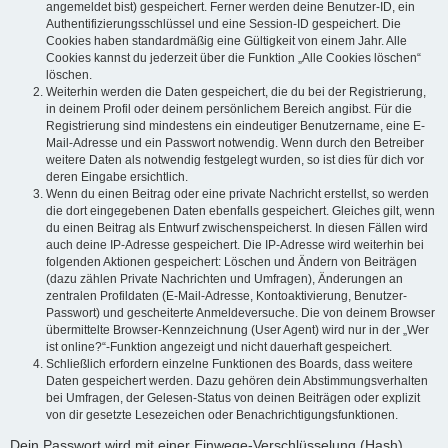
angemeldet bist) gespeichert. Ferner werden deine Benutzer-ID, ein
Authentifizierungsschlüssel und eine Session-ID gespeichert. Die
Cookies haben standardmäßig eine Gültigkeit von einem Jahr. Alle
Cookies kannst du jederzeit über die Funktion „Alle Cookies löschen“
löschen.
Weiterhin werden die Daten gespeichert, die du bei der Registrierung,
in deinem Profil oder deinem persönlichem Bereich angibst. Für die
Registrierung sind mindestens ein eindeutiger Benutzername, eine E-
Mail-Adresse und ein Passwort notwendig. Wenn durch den Betreiber
weitere Daten als notwendig festgelegt wurden, so ist dies für dich vor
deren Eingabe ersichtlich.
Wenn du einen Beitrag oder eine private Nachricht erstellst, so werden
die dort eingegebenen Daten ebenfalls gespeichert. Gleiches gilt, wenn
du einen Beitrag als Entwurf zwischenspeicherst. In diesen Fällen wird
auch deine IP-Adresse gespeichert. Die IP-Adresse wird weiterhin bei
folgenden Aktionen gespeichert: Löschen und Ändern von Beiträgen
(dazu zählen Private Nachrichten und Umfragen), Änderungen an
zentralen Profildaten (E-Mail-Adresse, Kontoaktivierung, Benutzer-
Passwort) und gescheiterte Anmeldeversuche. Die von deinem Browser
übermittelte Browser-Kennzeichnung (User Agent) wird nur in der „Wer
ist online?“-Funktion angezeigt und nicht dauerhaft gespeichert.
Schließlich erfordern einzelne Funktionen des Boards, dass weitere
Daten gespeichert werden. Dazu gehören dein Abstimmungsverhalten
bei Umfragen, der Gelesen-Status von deinen Beiträgen oder explizit
von dir gesetzte Lesezeichen oder Benachrichtigungsfunktionen.
Dein Passwort wird mit einer Einwege-Verschlüsselung (Hash)