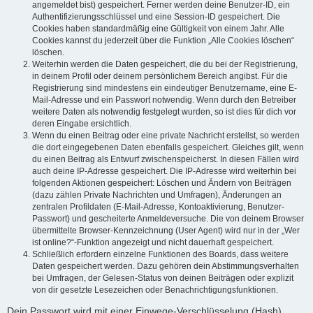
angemeldet bist) gespeichert. Ferner werden deine Benutzer-ID, ein
Authentifizierungsschlüssel und eine Session-ID gespeichert. Die
Cookies haben standardmäßig eine Gültigkeit von einem Jahr. Alle
Cookies kannst du jederzeit über die Funktion „Alle Cookies löschen“
löschen.
Weiterhin werden die Daten gespeichert, die du bei der Registrierung,
in deinem Profil oder deinem persönlichem Bereich angibst. Für die
Registrierung sind mindestens ein eindeutiger Benutzername, eine E-
Mail-Adresse und ein Passwort notwendig. Wenn durch den Betreiber
weitere Daten als notwendig festgelegt wurden, so ist dies für dich vor
deren Eingabe ersichtlich.
Wenn du einen Beitrag oder eine private Nachricht erstellst, so werden
die dort eingegebenen Daten ebenfalls gespeichert. Gleiches gilt, wenn
du einen Beitrag als Entwurf zwischenspeicherst. In diesen Fällen wird
auch deine IP-Adresse gespeichert. Die IP-Adresse wird weiterhin bei
folgenden Aktionen gespeichert: Löschen und Ändern von Beiträgen
(dazu zählen Private Nachrichten und Umfragen), Änderungen an
zentralen Profildaten (E-Mail-Adresse, Kontoaktivierung, Benutzer-
Passwort) und gescheiterte Anmeldeversuche. Die von deinem Browser
übermittelte Browser-Kennzeichnung (User Agent) wird nur in der „Wer
ist online?“-Funktion angezeigt und nicht dauerhaft gespeichert.
Schließlich erfordern einzelne Funktionen des Boards, dass weitere
Daten gespeichert werden. Dazu gehören dein Abstimmungsverhalten
bei Umfragen, der Gelesen-Status von deinen Beiträgen oder explizit
von dir gesetzte Lesezeichen oder Benachrichtigungsfunktionen.
Dein Passwort wird mit einer Einwege-Verschlüsselung (Hash)