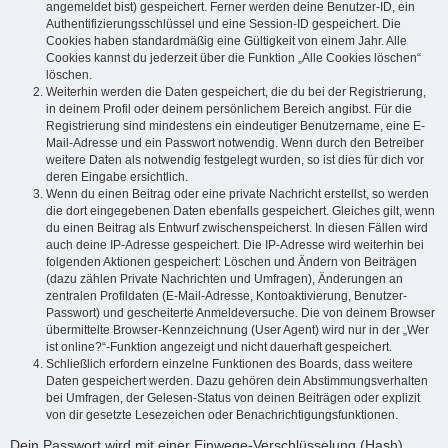
angemeldet bist) gespeichert. Ferner werden deine Benutzer-ID, ein
Authentifizierungsschlüssel und eine Session-ID gespeichert. Die
Cookies haben standardmäßig eine Gültigkeit von einem Jahr. Alle
Cookies kannst du jederzeit über die Funktion „Alle Cookies löschen“
löschen.
Weiterhin werden die Daten gespeichert, die du bei der Registrierung,
in deinem Profil oder deinem persönlichem Bereich angibst. Für die
Registrierung sind mindestens ein eindeutiger Benutzername, eine E-
Mail-Adresse und ein Passwort notwendig. Wenn durch den Betreiber
weitere Daten als notwendig festgelegt wurden, so ist dies für dich vor
deren Eingabe ersichtlich.
Wenn du einen Beitrag oder eine private Nachricht erstellst, so werden
die dort eingegebenen Daten ebenfalls gespeichert. Gleiches gilt, wenn
du einen Beitrag als Entwurf zwischenspeicherst. In diesen Fällen wird
auch deine IP-Adresse gespeichert. Die IP-Adresse wird weiterhin bei
folgenden Aktionen gespeichert: Löschen und Ändern von Beiträgen
(dazu zählen Private Nachrichten und Umfragen), Änderungen an
zentralen Profildaten (E-Mail-Adresse, Kontoaktivierung, Benutzer-
Passwort) und gescheiterte Anmeldeversuche. Die von deinem Browser
übermittelte Browser-Kennzeichnung (User Agent) wird nur in der „Wer
ist online?“-Funktion angezeigt und nicht dauerhaft gespeichert.
Schließlich erfordern einzelne Funktionen des Boards, dass weitere
Daten gespeichert werden. Dazu gehören dein Abstimmungsverhalten
bei Umfragen, der Gelesen-Status von deinen Beiträgen oder explizit
von dir gesetzte Lesezeichen oder Benachrichtigungsfunktionen.
Dein Passwort wird mit einer Einwege-Verschlüsselung (Hash)