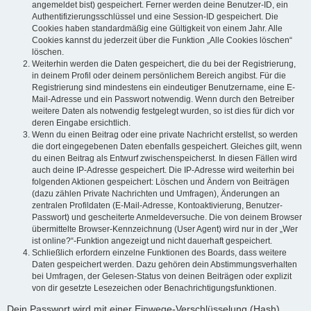
angemeldet bist) gespeichert. Ferner werden deine Benutzer-ID, ein
Authentifizierungsschlüssel und eine Session-ID gespeichert. Die
Cookies haben standardmäßig eine Gültigkeit von einem Jahr. Alle
Cookies kannst du jederzeit über die Funktion „Alle Cookies löschen“
löschen.
Weiterhin werden die Daten gespeichert, die du bei der Registrierung,
in deinem Profil oder deinem persönlichem Bereich angibst. Für die
Registrierung sind mindestens ein eindeutiger Benutzername, eine E-
Mail-Adresse und ein Passwort notwendig. Wenn durch den Betreiber
weitere Daten als notwendig festgelegt wurden, so ist dies für dich vor
deren Eingabe ersichtlich.
Wenn du einen Beitrag oder eine private Nachricht erstellst, so werden
die dort eingegebenen Daten ebenfalls gespeichert. Gleiches gilt, wenn
du einen Beitrag als Entwurf zwischenspeicherst. In diesen Fällen wird
auch deine IP-Adresse gespeichert. Die IP-Adresse wird weiterhin bei
folgenden Aktionen gespeichert: Löschen und Ändern von Beiträgen
(dazu zählen Private Nachrichten und Umfragen), Änderungen an
zentralen Profildaten (E-Mail-Adresse, Kontoaktivierung, Benutzer-
Passwort) und gescheiterte Anmeldeversuche. Die von deinem Browser
übermittelte Browser-Kennzeichnung (User Agent) wird nur in der „Wer
ist online?“-Funktion angezeigt und nicht dauerhaft gespeichert.
Schließlich erfordern einzelne Funktionen des Boards, dass weitere
Daten gespeichert werden. Dazu gehören dein Abstimmungsverhalten
bei Umfragen, der Gelesen-Status von deinen Beiträgen oder explizit
von dir gesetzte Lesezeichen oder Benachrichtigungsfunktionen.
Dein Passwort wird mit einer Einwege-Verschlüsselung (Hash)