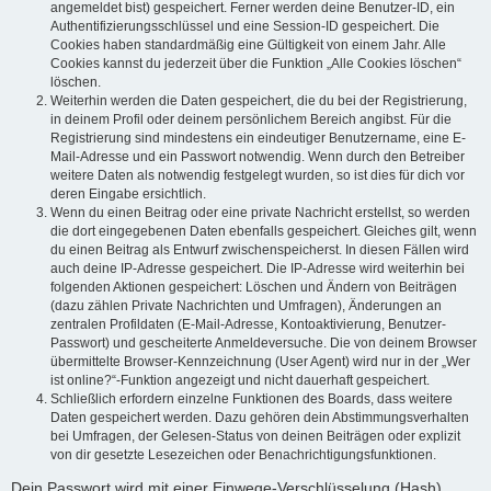
angemeldet bist) gespeichert. Ferner werden deine Benutzer-ID, ein
Authentifizierungsschlüssel und eine Session-ID gespeichert. Die
Cookies haben standardmäßig eine Gültigkeit von einem Jahr. Alle
Cookies kannst du jederzeit über die Funktion „Alle Cookies löschen“
löschen.
Weiterhin werden die Daten gespeichert, die du bei der Registrierung,
in deinem Profil oder deinem persönlichem Bereich angibst. Für die
Registrierung sind mindestens ein eindeutiger Benutzername, eine E-
Mail-Adresse und ein Passwort notwendig. Wenn durch den Betreiber
weitere Daten als notwendig festgelegt wurden, so ist dies für dich vor
deren Eingabe ersichtlich.
Wenn du einen Beitrag oder eine private Nachricht erstellst, so werden
die dort eingegebenen Daten ebenfalls gespeichert. Gleiches gilt, wenn
du einen Beitrag als Entwurf zwischenspeicherst. In diesen Fällen wird
auch deine IP-Adresse gespeichert. Die IP-Adresse wird weiterhin bei
folgenden Aktionen gespeichert: Löschen und Ändern von Beiträgen
(dazu zählen Private Nachrichten und Umfragen), Änderungen an
zentralen Profildaten (E-Mail-Adresse, Kontoaktivierung, Benutzer-
Passwort) und gescheiterte Anmeldeversuche. Die von deinem Browser
übermittelte Browser-Kennzeichnung (User Agent) wird nur in der „Wer
ist online?“-Funktion angezeigt und nicht dauerhaft gespeichert.
Schließlich erfordern einzelne Funktionen des Boards, dass weitere
Daten gespeichert werden. Dazu gehören dein Abstimmungsverhalten
bei Umfragen, der Gelesen-Status von deinen Beiträgen oder explizit
von dir gesetzte Lesezeichen oder Benachrichtigungsfunktionen.
Dein Passwort wird mit einer Einwege-Verschlüsselung (Hash)