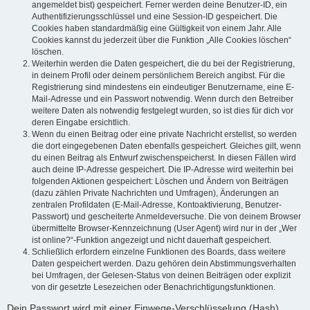
angemeldet bist) gespeichert. Ferner werden deine Benutzer-ID, ein
Authentifizierungsschlüssel und eine Session-ID gespeichert. Die
Cookies haben standardmäßig eine Gültigkeit von einem Jahr. Alle
Cookies kannst du jederzeit über die Funktion „Alle Cookies löschen“
löschen.
Weiterhin werden die Daten gespeichert, die du bei der Registrierung,
in deinem Profil oder deinem persönlichem Bereich angibst. Für die
Registrierung sind mindestens ein eindeutiger Benutzername, eine E-
Mail-Adresse und ein Passwort notwendig. Wenn durch den Betreiber
weitere Daten als notwendig festgelegt wurden, so ist dies für dich vor
deren Eingabe ersichtlich.
Wenn du einen Beitrag oder eine private Nachricht erstellst, so werden
die dort eingegebenen Daten ebenfalls gespeichert. Gleiches gilt, wenn
du einen Beitrag als Entwurf zwischenspeicherst. In diesen Fällen wird
auch deine IP-Adresse gespeichert. Die IP-Adresse wird weiterhin bei
folgenden Aktionen gespeichert: Löschen und Ändern von Beiträgen
(dazu zählen Private Nachrichten und Umfragen), Änderungen an
zentralen Profildaten (E-Mail-Adresse, Kontoaktivierung, Benutzer-
Passwort) und gescheiterte Anmeldeversuche. Die von deinem Browser
übermittelte Browser-Kennzeichnung (User Agent) wird nur in der „Wer
ist online?“-Funktion angezeigt und nicht dauerhaft gespeichert.
Schließlich erfordern einzelne Funktionen des Boards, dass weitere
Daten gespeichert werden. Dazu gehören dein Abstimmungsverhalten
bei Umfragen, der Gelesen-Status von deinen Beiträgen oder explizit
von dir gesetzte Lesezeichen oder Benachrichtigungsfunktionen.
Dein Passwort wird mit einer Einwege-Verschlüsselung (Hash)