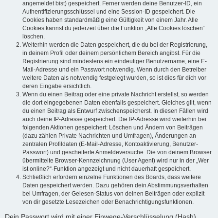
angemeldet bist) gespeichert. Ferner werden deine Benutzer-ID, ein
Authentifizierungsschlüssel und eine Session-ID gespeichert. Die
Cookies haben standardmäßig eine Gültigkeit von einem Jahr. Alle
Cookies kannst du jederzeit über die Funktion „Alle Cookies löschen“
löschen.
Weiterhin werden die Daten gespeichert, die du bei der Registrierung,
in deinem Profil oder deinem persönlichem Bereich angibst. Für die
Registrierung sind mindestens ein eindeutiger Benutzername, eine E-
Mail-Adresse und ein Passwort notwendig. Wenn durch den Betreiber
weitere Daten als notwendig festgelegt wurden, so ist dies für dich vor
deren Eingabe ersichtlich.
Wenn du einen Beitrag oder eine private Nachricht erstellst, so werden
die dort eingegebenen Daten ebenfalls gespeichert. Gleiches gilt, wenn
du einen Beitrag als Entwurf zwischenspeicherst. In diesen Fällen wird
auch deine IP-Adresse gespeichert. Die IP-Adresse wird weiterhin bei
folgenden Aktionen gespeichert: Löschen und Ändern von Beiträgen
(dazu zählen Private Nachrichten und Umfragen), Änderungen an
zentralen Profildaten (E-Mail-Adresse, Kontoaktivierung, Benutzer-
Passwort) und gescheiterte Anmeldeversuche. Die von deinem Browser
übermittelte Browser-Kennzeichnung (User Agent) wird nur in der „Wer
ist online?“-Funktion angezeigt und nicht dauerhaft gespeichert.
Schließlich erfordern einzelne Funktionen des Boards, dass weitere
Daten gespeichert werden. Dazu gehören dein Abstimmungsverhalten
bei Umfragen, der Gelesen-Status von deinen Beiträgen oder explizit
von dir gesetzte Lesezeichen oder Benachrichtigungsfunktionen.
Dein Passwort wird mit einer Einwege-Verschlüsselung (Hash)