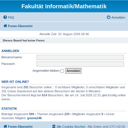
Fakultät Informatik/Mathematik
FAQ
Anmelden
Foren-Übersicht
Aktuelle Zeit: 10. August 2026 06:46
Dieses Board hat keine Foren.
ANMELDEN
Benutzername:
Passwort:
Angemeldet bleiben
WER IST ONLINE?
Insgesamt sind
291
Besucher online :: 0 sichtbare Mitglieder, 0 unsichtbare Mitglieder und
291 Gäste (basierend auf den aktiven Besuchern der letzten 5 Minuten)
Der Besucherrekord liegt bei
614
Besuchern, die am 14. Juli 2026 22:31 gleichzeitig online
waren.
STATISTIK
Beiträge insgesamt
589
• Themen insgesamt
220
• Mitglieder insgesamt
9
• Unser
neuestes Mitglied:
gsuna146
Foren-Übersicht
Alle Cookies löschen
Alle Zeiten sind
UTC+02:00