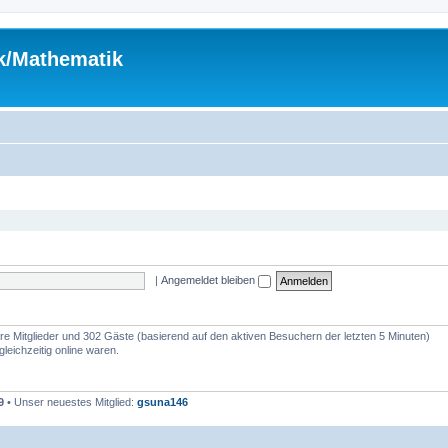
ik/Mathematik
|
Angemeldet bleiben
bare Mitglieder und 302 Gäste (basierend auf den aktiven Besuchern der letzten 5 Minuten)
leichzeitig online waren.
9
• Unser neuestes Mitglied:
gsuna146