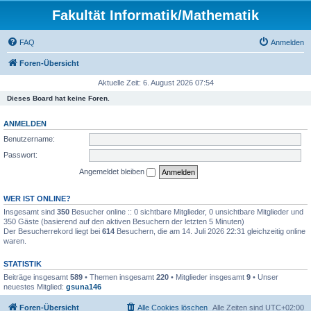
Fakultät Informatik/Mathematik
FAQ
Anmelden
Foren-Übersicht
Aktuelle Zeit: 6. August 2026 07:54
Dieses Board hat keine Foren.
ANMELDEN
Benutzername:
Passwort:
Angemeldet bleiben
WER IST ONLINE?
Insgesamt sind
350
Besucher online :: 0 sichtbare Mitglieder, 0 unsichtbare Mitglieder und
350 Gäste (basierend auf den aktiven Besuchern der letzten 5 Minuten)
Der Besucherrekord liegt bei
614
Besuchern, die am 14. Juli 2026 22:31 gleichzeitig online
waren.
STATISTIK
Beiträge insgesamt
589
• Themen insgesamt
220
• Mitglieder insgesamt
9
• Unser
neuestes Mitglied:
gsuna146
Foren-Übersicht
Alle Cookies löschen
Alle Zeiten sind
UTC+02:00