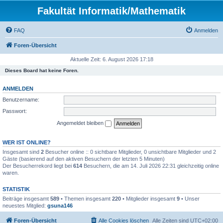
Fakultät Informatik/Mathematik
FAQ
Anmelden
Foren-Übersicht
Aktuelle Zeit: 6. August 2026 17:18
Dieses Board hat keine Foren.
ANMELDEN
Benutzername:
Passwort:
Angemeldet bleiben
WER IST ONLINE?
Insgesamt sind
2
Besucher online :: 0 sichtbare Mitglieder, 0 unsichtbare Mitglieder und 2
Gäste (basierend auf den aktiven Besuchern der letzten 5 Minuten)
Der Besucherrekord liegt bei
614
Besuchern, die am 14. Juli 2026 22:31 gleichzeitig online
waren.
STATISTIK
Beiträge insgesamt
589
• Themen insgesamt
220
• Mitglieder insgesamt
9
• Unser
neuestes Mitglied:
gsuna146
Foren-Übersicht
Alle Cookies löschen
Alle Zeiten sind
UTC+02:00