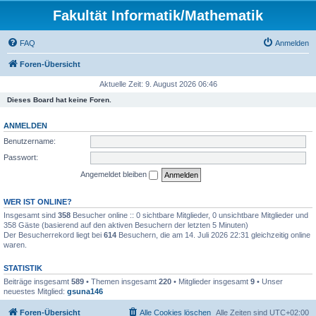
Fakultät Informatik/Mathematik
FAQ
Anmelden
Foren-Übersicht
Aktuelle Zeit: 9. August 2026 06:46
Dieses Board hat keine Foren.
ANMELDEN
Benutzername:
Passwort:
Angemeldet bleiben
WER IST ONLINE?
Insgesamt sind
358
Besucher online :: 0 sichtbare Mitglieder, 0 unsichtbare Mitglieder und
358 Gäste (basierend auf den aktiven Besuchern der letzten 5 Minuten)
Der Besucherrekord liegt bei
614
Besuchern, die am 14. Juli 2026 22:31 gleichzeitig online
waren.
STATISTIK
Beiträge insgesamt
589
• Themen insgesamt
220
• Mitglieder insgesamt
9
• Unser
neuestes Mitglied:
gsuna146
Foren-Übersicht
Alle Cookies löschen
Alle Zeiten sind
UTC+02:00