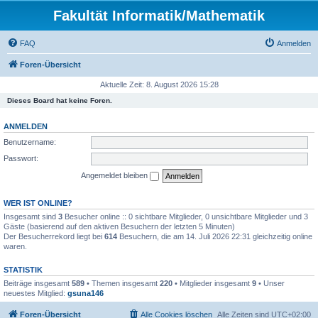
Fakultät Informatik/Mathematik
FAQ
Anmelden
Foren-Übersicht
Aktuelle Zeit: 8. August 2026 15:28
Dieses Board hat keine Foren.
ANMELDEN
Benutzername:
Passwort:
Angemeldet bleiben
WER IST ONLINE?
Insgesamt sind
3
Besucher online :: 0 sichtbare Mitglieder, 0 unsichtbare Mitglieder und 3
Gäste (basierend auf den aktiven Besuchern der letzten 5 Minuten)
Der Besucherrekord liegt bei
614
Besuchern, die am 14. Juli 2026 22:31 gleichzeitig online
waren.
STATISTIK
Beiträge insgesamt
589
• Themen insgesamt
220
• Mitglieder insgesamt
9
• Unser
neuestes Mitglied:
gsuna146
Foren-Übersicht
Alle Cookies löschen
Alle Zeiten sind
UTC+02:00