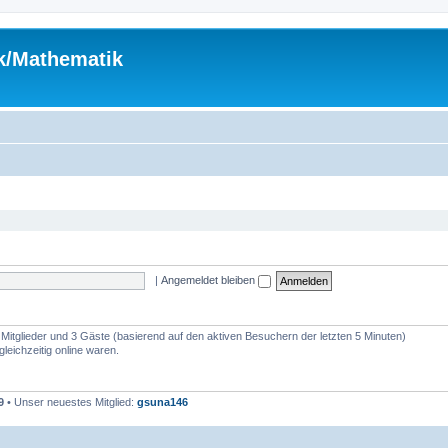
ik/Mathematik
|
Angemeldet bleiben
e Mitglieder und 3 Gäste (basierend auf den aktiven Besuchern der letzten 5 Minuten)
leichzeitig online waren.
9
• Unser neuestes Mitglied:
gsuna146