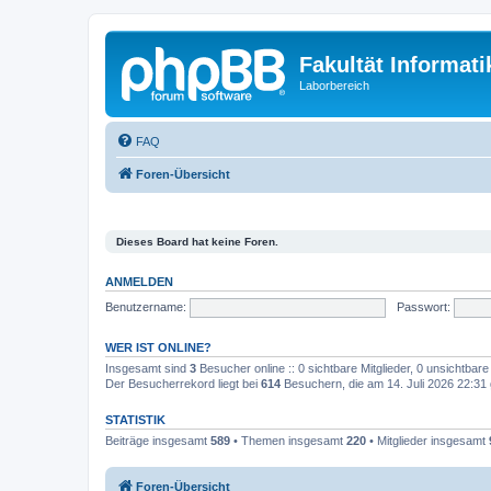
Fakultät Informat
Laborbereich
FAQ
Foren-Übersicht
Dieses Board hat keine Foren.
ANMELDEN
Benutzername:
Passwort:
WER IST ONLINE?
Insgesamt sind
3
Besucher online :: 0 sichtbare Mitglieder, 0 unsichtbar
Der Besucherrekord liegt bei
614
Besuchern, die am 14. Juli 2026 22:31 g
STATISTIK
Beiträge insgesamt
589
• Themen insgesamt
220
• Mitglieder insgesamt
Foren-Übersicht