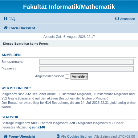
Fakultät Informatik/Mathematik
FAQ
Anmelden
Foren-Übersicht
Aktuelle Zeit: 6. August 2026 22:17
Dieses Board hat keine Foren.
ANMELDEN
Benutzername:
Passwort:
Angemeldet bleiben
WER IST ONLINE?
Insgesamt sind
232
Besucher online :: 0 sichtbare Mitglieder, 0 unsichtbare Mitglieder und
232 Gäste (basierend auf den aktiven Besuchern der letzten 5 Minuten)
Der Besucherrekord liegt bei
614
Besuchern, die am 14. Juli 2026 22:31 gleichzeitig online
waren.
STATISTIK
Beiträge insgesamt
589
• Themen insgesamt
220
• Mitglieder insgesamt
9
• Unser
neuestes Mitglied:
gsuna146
Foren-Übersicht
Alle Cookies löschen
Alle Zeiten sind
UTC+02:00