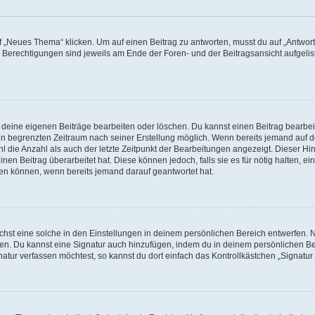
„Neues Thema“ klicken. Um auf einen Beitrag zu antworten, musst du auf „Antworte
e Berechtigungen sind jeweils am Ende der Foren- und der Beitragsansicht aufgeliste
r deine eigenen Beiträge bearbeiten oder löschen. Du kannst einen Beitrag bearbe
inen begrenzten Zeitraum nach seiner Erstellung möglich. Wenn bereits jemand auf de
 die Anzahl als auch der letzte Zeitpunkt der Bearbeitungen angezeigt. Dieser Hi
en Beitrag überarbeitet hat. Diese können jedoch, falls sie es für nötig halten, ei
hen können, wenn bereits jemand darauf geantwortet hat.
st eine solche in den Einstellungen in deinem persönlichen Bereich entwerfen. Na
eren. Du kannst eine Signatur auch hinzufügen, indem du in deinem persönlichen 
atur verfassen möchtest, so kannst du dort einfach das Kontrollkästchen „Signatu