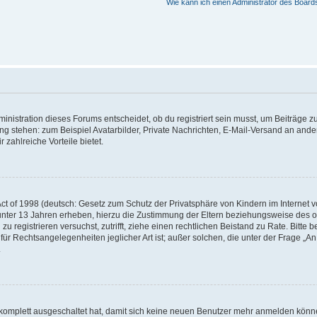
Wie kann ich einen Administrator des Board
istration dieses Forums entscheidet, ob du registriert sein musst, um Beiträge zu s
ung stehen: zum Beispiel Avatarbilder, Private Nachrichten, E-Mail-Versand an ander
 zahlreiche Vorteile bietet.
t of 1998 (deutsch: Gesetz zum Schutz der Privatsphäre von Kindern im Internet vo
unter 13 Jahren erheben, hierzu die Zustimmung der Eltern beziehungsweise des o
h zu registrieren versuchst, zutrifft, ziehe einen rechtlichen Beistand zu Rate. Bit
für Rechtsangelegenheiten jeglicher Art ist; außer solchen, die unter der Frage „
.
g komplett ausgeschaltet hat, damit sich keine neuen Benutzer mehr anmelden könn