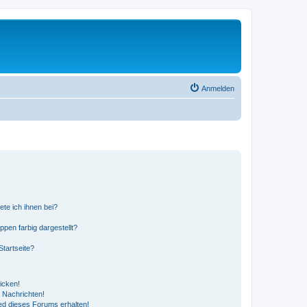
Anmelden
ete ich ihnen bei?
en farbig dargestellt?
tartseite?
icken!
 Nachrichten!
ed dieses Forums erhalten!