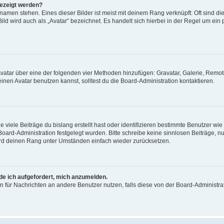
gezeigt werden?
amen stehen. Eines dieser Bilder ist meist mit deinem Rang verknüpft: Oft sind di
ld wird auch als „Avatar“ bezeichnet. Es handelt sich hierbei in der Regel um ein
 Avatar über eine der folgenden vier Methoden hinzufügen: Gravatar, Galerie, Rem
en Avatar benutzen kannst, solltest du die Board-Administration kontaktieren.
viele Beiträge du bislang erstellt hast oder identifizieren bestimmte Benutzer w
 Board-Administration festgelegt wurden. Bitte schreibe keine sinnlosen Beiträge
wird deinen Rang unter Umständen einfach wieder zurücksetzen.
rde ich aufgefordert, mich anzumelden.
ion für Nachrichten an andere Benutzer nutzen, falls diese von der Board-Administ