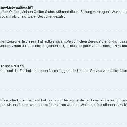
ine-Liste auftaucht?
n eine Option „Meinen Online-Status während dieser Sitzung verbergen“. Wenn du d
st dann als unsichtbarer Besucher gezählt.
en Zeitzone. In diesem Fall solltest du im „Persönlichen Bereich“ die für dich passe
den. Wenn du noch nicht registriert bist, ist dies ein guter Grund, dies jetzt zu tun
mer noch falsch!
t hast und die Zeit trotzdem noch falsch ist, geht die Uhr des Servers vermutlich fal
t installiert oder niemand hat das Forum bislang in deine Sprache übersetzt. Frag
, würden wir uns freuen, wenn du es übersetzen würdest. Weitere Informationen dazu