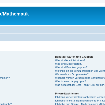
ik/Mathematik
Benutzer-Stufen und Gruppen
Was sind Administratoren?
Was sind Moderatoren?
Was sind Benutzergruppen?
Wo finde ich die Benutzergruppen und wie tr
Wie werde ich Gruppenleiter?
anmelden?!
Weshalb werden verschiedene Benutzergrupp
Was ist eine Hauptgruppe?
Was bedeutet der „Das Team“-Link auf der S
Private Nachrichten
Ich kann keine Privaten Nachrichten versch
Ich bekomme ständig unerwünschte Private
auftaucht?
Ich habe eine Spam-E-Mail von einem Mitgli