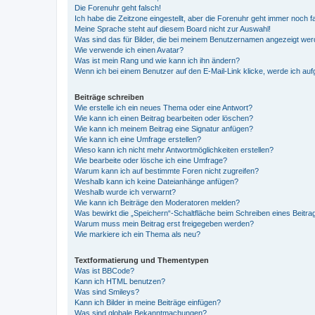
Die Forenuhr geht falsch!
Ich habe die Zeitzone eingestellt, aber die Forenuhr geht immer noch f
Meine Sprache steht auf diesem Board nicht zur Auswahl!
Was sind das für Bilder, die bei meinem Benutzernamen angezeigt we
Wie verwende ich einen Avatar?
Was ist mein Rang und wie kann ich ihn ändern?
Wenn ich bei einem Benutzer auf den E-Mail-Link klicke, werde ich au
Beiträge schreiben
Wie erstelle ich ein neues Thema oder eine Antwort?
Wie kann ich einen Beitrag bearbeiten oder löschen?
Wie kann ich meinem Beitrag eine Signatur anfügen?
Wie kann ich eine Umfrage erstellen?
Wieso kann ich nicht mehr Antwortmöglichkeiten erstellen?
Wie bearbeite oder lösche ich eine Umfrage?
Warum kann ich auf bestimmte Foren nicht zugreifen?
Weshalb kann ich keine Dateianhänge anfügen?
Weshalb wurde ich verwarnt?
Wie kann ich Beiträge den Moderatoren melden?
Was bewirkt die „Speichern“-Schaltfläche beim Schreiben eines Beitra
Warum muss mein Beitrag erst freigegeben werden?
Wie markiere ich ein Thema als neu?
Textformatierung und Thementypen
Was ist BBCode?
Kann ich HTML benutzen?
Was sind Smileys?
Kann ich Bilder in meine Beiträge einfügen?
Was sind globale Bekanntmachungen?