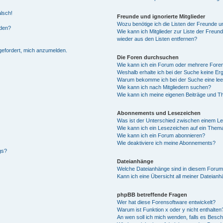
alsch!
Freunde und ignorierte Mitglieder
Wozu benötige ich die Listen der Freunde un
rden?
Wie kann ich Mitglieder zur Liste der Freund
wieder aus den Listen entfernen?
fgefordert, mich anzumelden.
Die Foren durchsuchen
Wie kann ich ein Forum oder mehrere For
Weshalb erhalte ich bei der Suche keine Er
Warum bekomme ich bei der Suche eine lee
Wie kann ich nach Mitgliedern suchen?
Wie kann ich meine eigenen Beiträge und T
Abonnements und Lesezeichen
Was ist der Unterschied zwischen einem L
Wie kann ich ein Lesezeichen auf ein Them
Wie kann ich ein Forum abonnieren?
Wie deaktiviere ich meine Abonnements?
gs?
Dateianhänge
Welche Dateianhänge sind in diesem Forum
Kann ich eine Übersicht all meiner Dateian
phpBB betreffende Fragen
Wer hat diese Forensoftware entwickelt?
Warum ist Funktion x oder y nicht enthalten
An wen soll ich mich wenden, falls es Besc