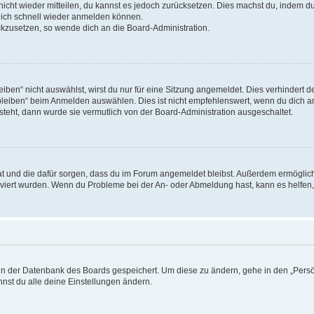
 nicht wieder mitteilen, du kannst es jedoch zurücksetzen. Dies machst du, indem 
 dich schnell wieder anmelden können.
ückzusetzen, so wende dich an die Board-Administration.
en“ nicht auswählst, wirst du nur für eine Sitzung angemeldet. Dies verhindert 
leiben“ beim Anmelden auswählen. Dies ist nicht empfehlenswert, wenn du dich an
 steht, dann wurde sie vermutlich von der Board-Administration ausgeschaltet.
 hat und die dafür sorgen, dass du im Forum angemeldet bleibst. Außerdem ermögli
tiviert wurden. Wenn du Probleme bei der An- oder Abmeldung hast, kann es helfen
n in der Datenbank des Boards gespeichert. Um diese zu ändern, gehe in den „Persö
nst du alle deine Einstellungen ändern.