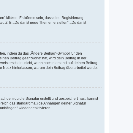
n“ klicken. Es könnte sein, dass eine Registrierung
t. Z. B. „Du darfst neue Themen erstellen“, „Du darfst
iten, indem du das „Ändere Beitrag“-Symbol für den
inen Beitrag geantwortet hat, wird dein Beitrag in der
nweis erscheint nicht, wenn noch niemand auf deinen Beitrag
ne Notiz hinterlassen, warum dein Beitrag überarbeitet wurde.
chdem du die Signatur erstellt und gespeichert hast, kannst
Bereich das standardmäßige Anhängen deiner Signatur
r anhängen“ wieder deaktivieren.