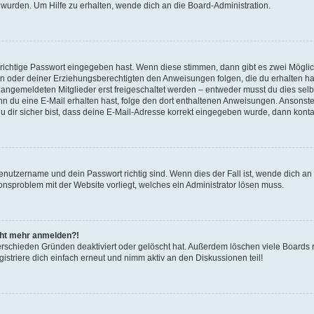
 wurden. Um Hilfe zu erhalten, wende dich an die Board-Administration.
 richtige Passwort eingegeben hast. Wenn diese stimmen, dann gibt es zwei Mögl
tern oder deiner Erziehungsberechtigten den Anweisungen folgen, die du erhalten ha
u angemeldeten Mitglieder erst freigeschaltet werden – entweder musst du dies selbs
. Wenn du eine E-Mail erhalten hast, folge den dort enthaltenen Anweisungen. Ansons
 dir sicher bist, dass deine E-Mail-Adresse korrekt eingegeben wurde, dann kontak
Benutzername und dein Passwort richtig sind. Wenn dies der Fall ist, wende dich a
ionsproblem mit der Website vorliegt, welches ein Administrator lösen muss.
icht mehr anmelden?!
erschieden Gründen deaktiviert oder gelöscht hat. Außerdem löschen viele Boards r
triere dich einfach erneut und nimm aktiv an den Diskussionen teil!