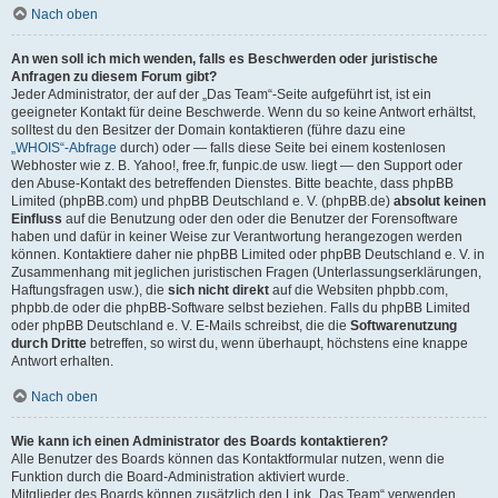
Nach oben
An wen soll ich mich wenden, falls es Beschwerden oder juristische
Anfragen zu diesem Forum gibt?
Jeder Administrator, der auf der „Das Team“-Seite aufgeführt ist, ist ein
geeigneter Kontakt für deine Beschwerde. Wenn du so keine Antwort erhältst,
solltest du den Besitzer der Domain kontaktieren (führe dazu eine
„WHOIS“-Abfrage
durch) oder — falls diese Seite bei einem kostenlosen
Webhoster wie z. B. Yahoo!, free.fr, funpic.de usw. liegt — den Support oder
den Abuse-Kontakt des betreffenden Dienstes. Bitte beachte, dass phpBB
Limited (phpBB.com) und phpBB Deutschland e. V. (phpBB.de)
absolut keinen
Einfluss
auf die Benutzung oder den oder die Benutzer der Forensoftware
haben und dafür in keiner Weise zur Verantwortung herangezogen werden
können. Kontaktiere daher nie phpBB Limited oder phpBB Deutschland e. V. in
Zusammenhang mit jeglichen juristischen Fragen (Unterlassungserklärungen,
Haftungsfragen usw.), die
sich nicht direkt
auf die Websiten phpbb.com,
phpbb.de oder die phpBB-Software selbst beziehen. Falls du phpBB Limited
oder phpBB Deutschland e. V. E-Mails schreibst, die die
Softwarenutzung
durch Dritte
betreffen, so wirst du, wenn überhaupt, höchstens eine knappe
Antwort erhalten.
Nach oben
Wie kann ich einen Administrator des Boards kontaktieren?
Alle Benutzer des Boards können das Kontaktformular nutzen, wenn die
Funktion durch die Board-Administration aktiviert wurde.
Mitglieder des Boards können zusätzlich den Link „Das Team“ verwenden.