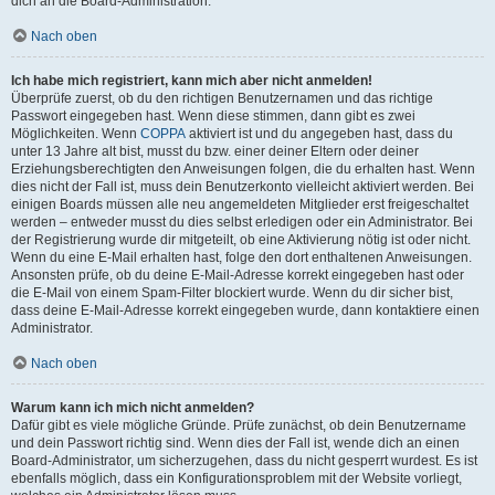
dich an die Board-Administration.
Nach oben
Ich habe mich registriert, kann mich aber nicht anmelden!
Überprüfe zuerst, ob du den richtigen Benutzernamen und das richtige
Passwort eingegeben hast. Wenn diese stimmen, dann gibt es zwei
Möglichkeiten. Wenn
COPPA
aktiviert ist und du angegeben hast, dass du
unter 13 Jahre alt bist, musst du bzw. einer deiner Eltern oder deiner
Erziehungsberechtigten den Anweisungen folgen, die du erhalten hast. Wenn
dies nicht der Fall ist, muss dein Benutzerkonto vielleicht aktiviert werden. Bei
einigen Boards müssen alle neu angemeldeten Mitglieder erst freigeschaltet
werden – entweder musst du dies selbst erledigen oder ein Administrator. Bei
der Registrierung wurde dir mitgeteilt, ob eine Aktivierung nötig ist oder nicht.
Wenn du eine E-Mail erhalten hast, folge den dort enthaltenen Anweisungen.
Ansonsten prüfe, ob du deine E-Mail-Adresse korrekt eingegeben hast oder
die E-Mail von einem Spam-Filter blockiert wurde. Wenn du dir sicher bist,
dass deine E-Mail-Adresse korrekt eingegeben wurde, dann kontaktiere einen
Administrator.
Nach oben
Warum kann ich mich nicht anmelden?
Dafür gibt es viele mögliche Gründe. Prüfe zunächst, ob dein Benutzername
und dein Passwort richtig sind. Wenn dies der Fall ist, wende dich an einen
Board-Administrator, um sicherzugehen, dass du nicht gesperrt wurdest. Es ist
ebenfalls möglich, dass ein Konfigurationsproblem mit der Website vorliegt,