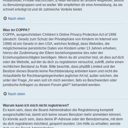
Avatarbilder, Private Nachrichten, E-Mail-Versand an andere Mitglieder, Beitritt
zu Benutzergruppen und so weiter. Wir empfehlen dir eine Anmeldung, da sie
schnell erledigt ist und dir zahlreiche Vorteile bietet.
Nach oben
Was ist COPPA?
COPPA, ausgeschrieben Children’s Online Privacy Protection Act of 1998
(deutsch: Gesetz zum Schutz der Privatsphäre von Kindern im Internet von
1998) ist ein Gesetz in den USA, welches festlegt, dass Websites, die
möglicherweise persönliche Daten von Kindern unter 13 Jahren erheben,
hierzu die Zustimmung der Eltern beziehungsweise des oder der
Erziehungsberechtigten benötigen. Wenn du dir unsicher bist, ob dies auf dich
oder die Website, auf der du dich zu registrieren versuchst, zutrifft, ziehe einen
rechtlichen Beistand zu Rate. Bitte beachte, dass phpBB Limited und der
Besitzer dieses Boards keine Rechtsberatung anbieten kann und nicht die
Anlaufstelle für Rechtsangelegenheiten jeglicher Art ist; außer solchen, die
unter der Frage „An wen soll ich mich wenden, falls es Beschwerden oder
juristische Anfragen zu diesem Forum gibt?“ behandelt werden.
Nach oben
Warum kann ich mich nicht registrieren?
Es kann sein, dass die Board-Administration die Registrierung komplett
ausgeschaltet hat, damit sich keine neuen Benutzer mehr anmelden können.
Es könnte auch sein, dass deine IP-Adresse oder der Benutzername, mit dem
du dich registrieren möchtest, gesperrt wurden. Um Hilfe zu erhalten, wende