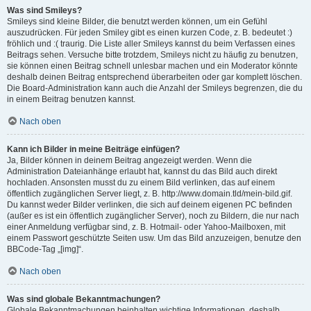
Was sind Smileys?
Smileys sind kleine Bilder, die benutzt werden können, um ein Gefühl
auszudrücken. Für jeden Smiley gibt es einen kurzen Code, z. B. bedeutet :)
fröhlich und :( traurig. Die Liste aller Smileys kannst du beim Verfassen eines
Beitrags sehen. Versuche bitte trotzdem, Smileys nicht zu häufig zu benutzen,
sie können einen Beitrag schnell unlesbar machen und ein Moderator könnte
deshalb deinen Beitrag entsprechend überarbeiten oder gar komplett löschen.
Die Board-Administration kann auch die Anzahl der Smileys begrenzen, die du
in einem Beitrag benutzen kannst.
Nach oben
Kann ich Bilder in meine Beiträge einfügen?
Ja, Bilder können in deinem Beitrag angezeigt werden. Wenn die
Administration Dateianhänge erlaubt hat, kannst du das Bild auch direkt
hochladen. Ansonsten musst du zu einem Bild verlinken, das auf einem
öffentlich zugänglichen Server liegt, z. B. http://www.domain.tld/mein-bild.gif.
Du kannst weder Bilder verlinken, die sich auf deinem eigenen PC befinden
(außer es ist ein öffentlich zugänglicher Server), noch zu Bildern, die nur nach
einer Anmeldung verfügbar sind, z. B. Hotmail- oder Yahoo-Mailboxen, mit
einem Passwort geschützte Seiten usw. Um das Bild anzuzeigen, benutze den
BBCode-Tag „[img]“.
Nach oben
Was sind globale Bekanntmachungen?
Globale Bekanntmachungen beinhalten wichtige Informationen, deshalb