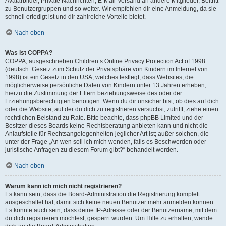
Avatarbilder, Private Nachrichten, E-Mail-Versand an andere Mitglieder, Beitritt
zu Benutzergruppen und so weiter. Wir empfehlen dir eine Anmeldung, da sie
schnell erledigt ist und dir zahlreiche Vorteile bietet.
Nach oben
Was ist COPPA?
COPPA, ausgeschrieben Children’s Online Privacy Protection Act of 1998
(deutsch: Gesetz zum Schutz der Privatsphäre von Kindern im Internet von
1998) ist ein Gesetz in den USA, welches festlegt, dass Websites, die
möglicherweise persönliche Daten von Kindern unter 13 Jahren erheben,
hierzu die Zustimmung der Eltern beziehungsweise des oder der
Erziehungsberechtigten benötigen. Wenn du dir unsicher bist, ob dies auf dich
oder die Website, auf der du dich zu registrieren versuchst, zutrifft, ziehe einen
rechtlichen Beistand zu Rate. Bitte beachte, dass phpBB Limited und der
Besitzer dieses Boards keine Rechtsberatung anbieten kann und nicht die
Anlaufstelle für Rechtsangelegenheiten jeglicher Art ist; außer solchen, die
unter der Frage „An wen soll ich mich wenden, falls es Beschwerden oder
juristische Anfragen zu diesem Forum gibt?“ behandelt werden.
Nach oben
Warum kann ich mich nicht registrieren?
Es kann sein, dass die Board-Administration die Registrierung komplett
ausgeschaltet hat, damit sich keine neuen Benutzer mehr anmelden können.
Es könnte auch sein, dass deine IP-Adresse oder der Benutzername, mit dem
du dich registrieren möchtest, gesperrt wurden. Um Hilfe zu erhalten, wende