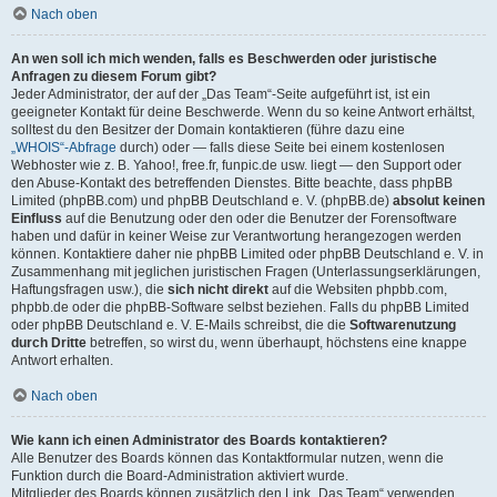
Nach oben
An wen soll ich mich wenden, falls es Beschwerden oder juristische
Anfragen zu diesem Forum gibt?
Jeder Administrator, der auf der „Das Team“-Seite aufgeführt ist, ist ein
geeigneter Kontakt für deine Beschwerde. Wenn du so keine Antwort erhältst,
solltest du den Besitzer der Domain kontaktieren (führe dazu eine
„WHOIS“-Abfrage
durch) oder — falls diese Seite bei einem kostenlosen
Webhoster wie z. B. Yahoo!, free.fr, funpic.de usw. liegt — den Support oder
den Abuse-Kontakt des betreffenden Dienstes. Bitte beachte, dass phpBB
Limited (phpBB.com) und phpBB Deutschland e. V. (phpBB.de)
absolut keinen
Einfluss
auf die Benutzung oder den oder die Benutzer der Forensoftware
haben und dafür in keiner Weise zur Verantwortung herangezogen werden
können. Kontaktiere daher nie phpBB Limited oder phpBB Deutschland e. V. in
Zusammenhang mit jeglichen juristischen Fragen (Unterlassungserklärungen,
Haftungsfragen usw.), die
sich nicht direkt
auf die Websiten phpbb.com,
phpbb.de oder die phpBB-Software selbst beziehen. Falls du phpBB Limited
oder phpBB Deutschland e. V. E-Mails schreibst, die die
Softwarenutzung
durch Dritte
betreffen, so wirst du, wenn überhaupt, höchstens eine knappe
Antwort erhalten.
Nach oben
Wie kann ich einen Administrator des Boards kontaktieren?
Alle Benutzer des Boards können das Kontaktformular nutzen, wenn die
Funktion durch die Board-Administration aktiviert wurde.
Mitglieder des Boards können zusätzlich den Link „Das Team“ verwenden.