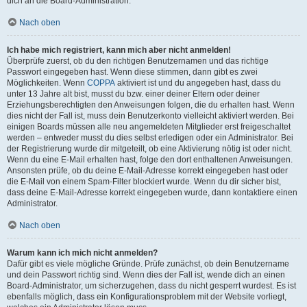
dich an die Board-Administration.
Nach oben
Ich habe mich registriert, kann mich aber nicht anmelden!
Überprüfe zuerst, ob du den richtigen Benutzernamen und das richtige
Passwort eingegeben hast. Wenn diese stimmen, dann gibt es zwei
Möglichkeiten. Wenn
COPPA
aktiviert ist und du angegeben hast, dass du
unter 13 Jahre alt bist, musst du bzw. einer deiner Eltern oder deiner
Erziehungsberechtigten den Anweisungen folgen, die du erhalten hast. Wenn
dies nicht der Fall ist, muss dein Benutzerkonto vielleicht aktiviert werden. Bei
einigen Boards müssen alle neu angemeldeten Mitglieder erst freigeschaltet
werden – entweder musst du dies selbst erledigen oder ein Administrator. Bei
der Registrierung wurde dir mitgeteilt, ob eine Aktivierung nötig ist oder nicht.
Wenn du eine E-Mail erhalten hast, folge den dort enthaltenen Anweisungen.
Ansonsten prüfe, ob du deine E-Mail-Adresse korrekt eingegeben hast oder
die E-Mail von einem Spam-Filter blockiert wurde. Wenn du dir sicher bist,
dass deine E-Mail-Adresse korrekt eingegeben wurde, dann kontaktiere einen
Administrator.
Nach oben
Warum kann ich mich nicht anmelden?
Dafür gibt es viele mögliche Gründe. Prüfe zunächst, ob dein Benutzername
und dein Passwort richtig sind. Wenn dies der Fall ist, wende dich an einen
Board-Administrator, um sicherzugehen, dass du nicht gesperrt wurdest. Es ist
ebenfalls möglich, dass ein Konfigurationsproblem mit der Website vorliegt,