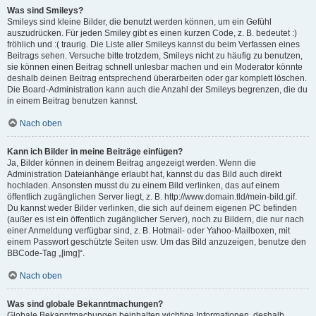
Was sind Smileys?
Smileys sind kleine Bilder, die benutzt werden können, um ein Gefühl
auszudrücken. Für jeden Smiley gibt es einen kurzen Code, z. B. bedeutet :)
fröhlich und :( traurig. Die Liste aller Smileys kannst du beim Verfassen eines
Beitrags sehen. Versuche bitte trotzdem, Smileys nicht zu häufig zu benutzen,
sie können einen Beitrag schnell unlesbar machen und ein Moderator könnte
deshalb deinen Beitrag entsprechend überarbeiten oder gar komplett löschen.
Die Board-Administration kann auch die Anzahl der Smileys begrenzen, die du
in einem Beitrag benutzen kannst.
Nach oben
Kann ich Bilder in meine Beiträge einfügen?
Ja, Bilder können in deinem Beitrag angezeigt werden. Wenn die
Administration Dateianhänge erlaubt hat, kannst du das Bild auch direkt
hochladen. Ansonsten musst du zu einem Bild verlinken, das auf einem
öffentlich zugänglichen Server liegt, z. B. http://www.domain.tld/mein-bild.gif.
Du kannst weder Bilder verlinken, die sich auf deinem eigenen PC befinden
(außer es ist ein öffentlich zugänglicher Server), noch zu Bildern, die nur nach
einer Anmeldung verfügbar sind, z. B. Hotmail- oder Yahoo-Mailboxen, mit
einem Passwort geschützte Seiten usw. Um das Bild anzuzeigen, benutze den
BBCode-Tag „[img]“.
Nach oben
Was sind globale Bekanntmachungen?
Globale Bekanntmachungen beinhalten wichtige Informationen, deshalb