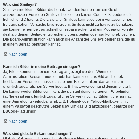
Was sind Smileys?
Smileys sind kleine Bilder, die benutzt werden können, um ein Gefühl
auszudrücken. Für jeden Smiley gibt es einen kurzen Code, z. B. bedeutet :)
fröhlich und :( traurig. Die Liste aller Smileys kannst du beim Verfassen eines
Beitrags sehen. Versuche bitte trotzdem, Smileys nicht zu häufig zu benutzen,
sie können einen Beitrag schnell unlesbar machen und ein Moderator könnte
deshalb deinen Beitrag entsprechend überarbeiten oder gar komplett löschen.
Die Board-Administration kann auch die Anzahl der Smileys begrenzen, die du
in einem Beitrag benutzen kannst.
Nach oben
Kann ich Bilder in meine Beiträge einfügen?
Ja, Bilder können in deinem Beitrag angezeigt werden. Wenn die
Administration Dateianhänge erlaubt hat, kannst du das Bild auch direkt
hochladen. Ansonsten musst du zu einem Bild verlinken, das auf einem
öffentlich zugänglichen Server liegt, z. B. http://www.domain.tld/mein-bild.gif.
Du kannst weder Bilder verlinken, die sich auf deinem eigenen PC befinden
(außer es ist ein öffentlich zugänglicher Server), noch zu Bildern, die nur nach
einer Anmeldung verfügbar sind, z. B. Hotmail- oder Yahoo-Mailboxen, mit
einem Passwort geschützte Seiten usw. Um das Bild anzuzeigen, benutze den
BBCode-Tag „[img]“.
Nach oben
Was sind globale Bekanntmachungen?
Globale Bekanntmachungen beinhalten wichtige Informationen, deshalb