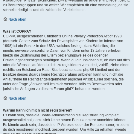
Avatarbilder, Private Nachrichten, E-Mail-Versand an andere Mitglieder, Beitritt
zu Benutzergruppen und so weiter. Wir empfehlen dir eine Anmeldung, da sie
schnell erledigt ist und dir zahlreiche Vorteile bietet.
Nach oben
Was ist COPPA?
COPPA, ausgeschrieben Children’s Online Privacy Protection Act of 1998
(deutsch: Gesetz zum Schutz der Privatsphäre von Kindern im Internet von
1998) ist ein Gesetz in den USA, welches festlegt, dass Websites, die
möglicherweise persönliche Daten von Kindern unter 13 Jahren erheben,
hierzu die Zustimmung der Eltern beziehungsweise des oder der
Erziehungsberechtigten benötigen. Wenn du dir unsicher bist, ob dies auf dich
oder die Website, auf der du dich zu registrieren versuchst, zutrifft, ziehe einen
rechtlichen Beistand zu Rate. Bitte beachte, dass phpBB Limited und der
Besitzer dieses Boards keine Rechtsberatung anbieten kann und nicht die
Anlaufstelle für Rechtsangelegenheiten jeglicher Art ist; außer solchen, die
unter der Frage „An wen soll ich mich wenden, falls es Beschwerden oder
juristische Anfragen zu diesem Forum gibt?“ behandelt werden.
Nach oben
Warum kann ich mich nicht registrieren?
Es kann sein, dass die Board-Administration die Registrierung komplett
ausgeschaltet hat, damit sich keine neuen Benutzer mehr anmelden können.
Es könnte auch sein, dass deine IP-Adresse oder der Benutzername, mit dem
du dich registrieren möchtest, gesperrt wurden. Um Hilfe zu erhalten, wende