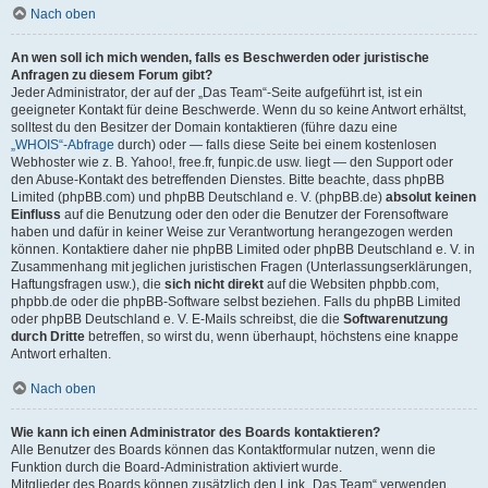
Nach oben
An wen soll ich mich wenden, falls es Beschwerden oder juristische
Anfragen zu diesem Forum gibt?
Jeder Administrator, der auf der „Das Team“-Seite aufgeführt ist, ist ein
geeigneter Kontakt für deine Beschwerde. Wenn du so keine Antwort erhältst,
solltest du den Besitzer der Domain kontaktieren (führe dazu eine
„WHOIS“-Abfrage
durch) oder — falls diese Seite bei einem kostenlosen
Webhoster wie z. B. Yahoo!, free.fr, funpic.de usw. liegt — den Support oder
den Abuse-Kontakt des betreffenden Dienstes. Bitte beachte, dass phpBB
Limited (phpBB.com) und phpBB Deutschland e. V. (phpBB.de)
absolut keinen
Einfluss
auf die Benutzung oder den oder die Benutzer der Forensoftware
haben und dafür in keiner Weise zur Verantwortung herangezogen werden
können. Kontaktiere daher nie phpBB Limited oder phpBB Deutschland e. V. in
Zusammenhang mit jeglichen juristischen Fragen (Unterlassungserklärungen,
Haftungsfragen usw.), die
sich nicht direkt
auf die Websiten phpbb.com,
phpbb.de oder die phpBB-Software selbst beziehen. Falls du phpBB Limited
oder phpBB Deutschland e. V. E-Mails schreibst, die die
Softwarenutzung
durch Dritte
betreffen, so wirst du, wenn überhaupt, höchstens eine knappe
Antwort erhalten.
Nach oben
Wie kann ich einen Administrator des Boards kontaktieren?
Alle Benutzer des Boards können das Kontaktformular nutzen, wenn die
Funktion durch die Board-Administration aktiviert wurde.
Mitglieder des Boards können zusätzlich den Link „Das Team“ verwenden.