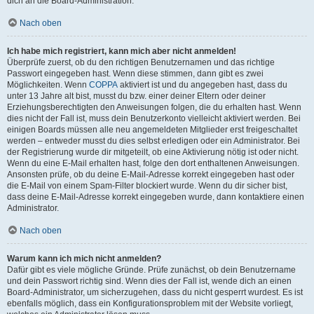
dich an die Board-Administration.
Nach oben
Ich habe mich registriert, kann mich aber nicht anmelden!
Überprüfe zuerst, ob du den richtigen Benutzernamen und das richtige
Passwort eingegeben hast. Wenn diese stimmen, dann gibt es zwei
Möglichkeiten. Wenn
COPPA
aktiviert ist und du angegeben hast, dass du
unter 13 Jahre alt bist, musst du bzw. einer deiner Eltern oder deiner
Erziehungsberechtigten den Anweisungen folgen, die du erhalten hast. Wenn
dies nicht der Fall ist, muss dein Benutzerkonto vielleicht aktiviert werden. Bei
einigen Boards müssen alle neu angemeldeten Mitglieder erst freigeschaltet
werden – entweder musst du dies selbst erledigen oder ein Administrator. Bei
der Registrierung wurde dir mitgeteilt, ob eine Aktivierung nötig ist oder nicht.
Wenn du eine E-Mail erhalten hast, folge den dort enthaltenen Anweisungen.
Ansonsten prüfe, ob du deine E-Mail-Adresse korrekt eingegeben hast oder
die E-Mail von einem Spam-Filter blockiert wurde. Wenn du dir sicher bist,
dass deine E-Mail-Adresse korrekt eingegeben wurde, dann kontaktiere einen
Administrator.
Nach oben
Warum kann ich mich nicht anmelden?
Dafür gibt es viele mögliche Gründe. Prüfe zunächst, ob dein Benutzername
und dein Passwort richtig sind. Wenn dies der Fall ist, wende dich an einen
Board-Administrator, um sicherzugehen, dass du nicht gesperrt wurdest. Es ist
ebenfalls möglich, dass ein Konfigurationsproblem mit der Website vorliegt,