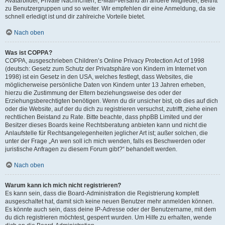
Avatarbilder, Private Nachrichten, E-Mail-Versand an andere Mitglieder, Beitritt
zu Benutzergruppen und so weiter. Wir empfehlen dir eine Anmeldung, da sie
schnell erledigt ist und dir zahlreiche Vorteile bietet.
Nach oben
Was ist COPPA?
COPPA, ausgeschrieben Children’s Online Privacy Protection Act of 1998
(deutsch: Gesetz zum Schutz der Privatsphäre von Kindern im Internet von
1998) ist ein Gesetz in den USA, welches festlegt, dass Websites, die
möglicherweise persönliche Daten von Kindern unter 13 Jahren erheben,
hierzu die Zustimmung der Eltern beziehungsweise des oder der
Erziehungsberechtigten benötigen. Wenn du dir unsicher bist, ob dies auf dich
oder die Website, auf der du dich zu registrieren versuchst, zutrifft, ziehe einen
rechtlichen Beistand zu Rate. Bitte beachte, dass phpBB Limited und der
Besitzer dieses Boards keine Rechtsberatung anbieten kann und nicht die
Anlaufstelle für Rechtsangelegenheiten jeglicher Art ist; außer solchen, die
unter der Frage „An wen soll ich mich wenden, falls es Beschwerden oder
juristische Anfragen zu diesem Forum gibt?“ behandelt werden.
Nach oben
Warum kann ich mich nicht registrieren?
Es kann sein, dass die Board-Administration die Registrierung komplett
ausgeschaltet hat, damit sich keine neuen Benutzer mehr anmelden können.
Es könnte auch sein, dass deine IP-Adresse oder der Benutzername, mit dem
du dich registrieren möchtest, gesperrt wurden. Um Hilfe zu erhalten, wende