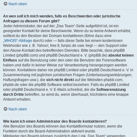
Nach oben
An wen soll ich mich wenden, falls es Beschwerden oder juristische
Anfragen zu diesem Forum gibt?
Jeder Administrator, der auf der „Das Team“-Seite aufgeführt ist, ist ein
geeigneter Kontakt für deine Beschwerde. Wenn du so keine Antwort erhältst,
solltest du den Besitzer der Domain kontaktieren (führe dazu eine
„WHOIS“-Abfrage
durch) oder — falls diese Seite bei einem kostenlosen
Webhoster wie z. B. Yahoo!, free.fr, funpic.de usw. liegt — den Support oder
den Abuse-Kontakt des betreffenden Dienstes. Bitte beachte, dass phpBB
Limited (phpBB.com) und phpBB Deutschland e. V. (phpBB.de)
absolut keinen
Einfluss
auf die Benutzung oder den oder die Benutzer der Forensoftware
haben und dafür in keiner Weise zur Verantwortung herangezogen werden
können. Kontaktiere daher nie phpBB Limited oder phpBB Deutschland e. V. in
Zusammenhang mit jeglichen juristischen Fragen (Unterlassungserklärungen,
Haftungsfragen usw.), die
sich nicht direkt
auf die Websiten phpbb.com,
phpbb.de oder die phpBB-Software selbst beziehen. Falls du phpBB Limited
oder phpBB Deutschland e. V. E-Mails schreibst, die die
Softwarenutzung
durch Dritte
betreffen, so wirst du, wenn überhaupt, höchstens eine knappe
Antwort erhalten.
Nach oben
Wie kann ich einen Administrator des Boards kontaktieren?
Alle Benutzer des Boards können das Kontaktformular nutzen, wenn die
Funktion durch die Board-Administration aktiviert wurde.
Mitglieder des Boards können zusätzlich den Link „Das Team“ verwenden.