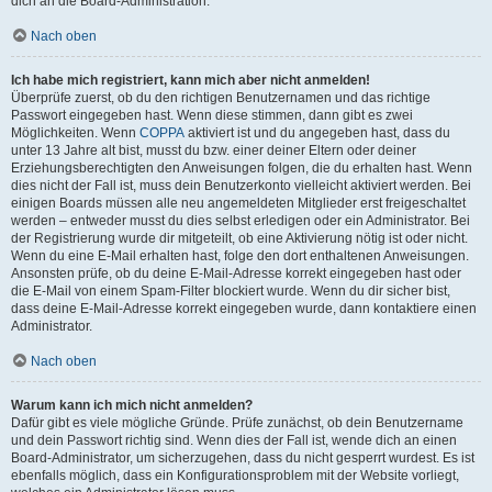
dich an die Board-Administration.
Nach oben
Ich habe mich registriert, kann mich aber nicht anmelden!
Überprüfe zuerst, ob du den richtigen Benutzernamen und das richtige
Passwort eingegeben hast. Wenn diese stimmen, dann gibt es zwei
Möglichkeiten. Wenn
COPPA
aktiviert ist und du angegeben hast, dass du
unter 13 Jahre alt bist, musst du bzw. einer deiner Eltern oder deiner
Erziehungsberechtigten den Anweisungen folgen, die du erhalten hast. Wenn
dies nicht der Fall ist, muss dein Benutzerkonto vielleicht aktiviert werden. Bei
einigen Boards müssen alle neu angemeldeten Mitglieder erst freigeschaltet
werden – entweder musst du dies selbst erledigen oder ein Administrator. Bei
der Registrierung wurde dir mitgeteilt, ob eine Aktivierung nötig ist oder nicht.
Wenn du eine E-Mail erhalten hast, folge den dort enthaltenen Anweisungen.
Ansonsten prüfe, ob du deine E-Mail-Adresse korrekt eingegeben hast oder
die E-Mail von einem Spam-Filter blockiert wurde. Wenn du dir sicher bist,
dass deine E-Mail-Adresse korrekt eingegeben wurde, dann kontaktiere einen
Administrator.
Nach oben
Warum kann ich mich nicht anmelden?
Dafür gibt es viele mögliche Gründe. Prüfe zunächst, ob dein Benutzername
und dein Passwort richtig sind. Wenn dies der Fall ist, wende dich an einen
Board-Administrator, um sicherzugehen, dass du nicht gesperrt wurdest. Es ist
ebenfalls möglich, dass ein Konfigurationsproblem mit der Website vorliegt,