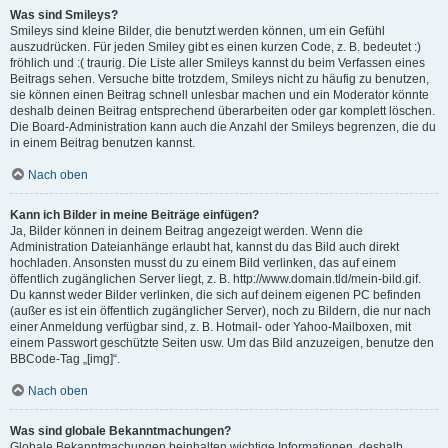
Was sind Smileys?
Smileys sind kleine Bilder, die benutzt werden können, um ein Gefühl
auszudrücken. Für jeden Smiley gibt es einen kurzen Code, z. B. bedeutet :)
fröhlich und :( traurig. Die Liste aller Smileys kannst du beim Verfassen eines
Beitrags sehen. Versuche bitte trotzdem, Smileys nicht zu häufig zu benutzen,
sie können einen Beitrag schnell unlesbar machen und ein Moderator könnte
deshalb deinen Beitrag entsprechend überarbeiten oder gar komplett löschen.
Die Board-Administration kann auch die Anzahl der Smileys begrenzen, die du
in einem Beitrag benutzen kannst.
Nach oben
Kann ich Bilder in meine Beiträge einfügen?
Ja, Bilder können in deinem Beitrag angezeigt werden. Wenn die
Administration Dateianhänge erlaubt hat, kannst du das Bild auch direkt
hochladen. Ansonsten musst du zu einem Bild verlinken, das auf einem
öffentlich zugänglichen Server liegt, z. B. http://www.domain.tld/mein-bild.gif.
Du kannst weder Bilder verlinken, die sich auf deinem eigenen PC befinden
(außer es ist ein öffentlich zugänglicher Server), noch zu Bildern, die nur nach
einer Anmeldung verfügbar sind, z. B. Hotmail- oder Yahoo-Mailboxen, mit
einem Passwort geschützte Seiten usw. Um das Bild anzuzeigen, benutze den
BBCode-Tag „[img]“.
Nach oben
Was sind globale Bekanntmachungen?
Globale Bekanntmachungen beinhalten wichtige Informationen, deshalb