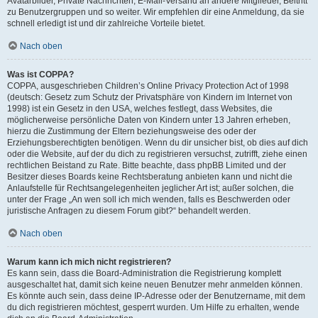
Avatarbilder, Private Nachrichten, E-Mail-Versand an andere Mitglieder, Beitritt
zu Benutzergruppen und so weiter. Wir empfehlen dir eine Anmeldung, da sie
schnell erledigt ist und dir zahlreiche Vorteile bietet.
Nach oben
Was ist COPPA?
COPPA, ausgeschrieben Children’s Online Privacy Protection Act of 1998
(deutsch: Gesetz zum Schutz der Privatsphäre von Kindern im Internet von
1998) ist ein Gesetz in den USA, welches festlegt, dass Websites, die
möglicherweise persönliche Daten von Kindern unter 13 Jahren erheben,
hierzu die Zustimmung der Eltern beziehungsweise des oder der
Erziehungsberechtigten benötigen. Wenn du dir unsicher bist, ob dies auf dich
oder die Website, auf der du dich zu registrieren versuchst, zutrifft, ziehe einen
rechtlichen Beistand zu Rate. Bitte beachte, dass phpBB Limited und der
Besitzer dieses Boards keine Rechtsberatung anbieten kann und nicht die
Anlaufstelle für Rechtsangelegenheiten jeglicher Art ist; außer solchen, die
unter der Frage „An wen soll ich mich wenden, falls es Beschwerden oder
juristische Anfragen zu diesem Forum gibt?“ behandelt werden.
Nach oben
Warum kann ich mich nicht registrieren?
Es kann sein, dass die Board-Administration die Registrierung komplett
ausgeschaltet hat, damit sich keine neuen Benutzer mehr anmelden können.
Es könnte auch sein, dass deine IP-Adresse oder der Benutzername, mit dem
du dich registrieren möchtest, gesperrt wurden. Um Hilfe zu erhalten, wende