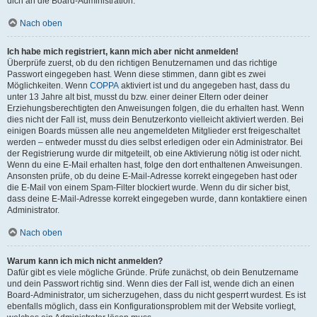
dich an die Board-Administration.
Nach oben
Ich habe mich registriert, kann mich aber nicht anmelden!
Überprüfe zuerst, ob du den richtigen Benutzernamen und das richtige
Passwort eingegeben hast. Wenn diese stimmen, dann gibt es zwei
Möglichkeiten. Wenn
COPPA
aktiviert ist und du angegeben hast, dass du
unter 13 Jahre alt bist, musst du bzw. einer deiner Eltern oder deiner
Erziehungsberechtigten den Anweisungen folgen, die du erhalten hast. Wenn
dies nicht der Fall ist, muss dein Benutzerkonto vielleicht aktiviert werden. Bei
einigen Boards müssen alle neu angemeldeten Mitglieder erst freigeschaltet
werden – entweder musst du dies selbst erledigen oder ein Administrator. Bei
der Registrierung wurde dir mitgeteilt, ob eine Aktivierung nötig ist oder nicht.
Wenn du eine E-Mail erhalten hast, folge den dort enthaltenen Anweisungen.
Ansonsten prüfe, ob du deine E-Mail-Adresse korrekt eingegeben hast oder
die E-Mail von einem Spam-Filter blockiert wurde. Wenn du dir sicher bist,
dass deine E-Mail-Adresse korrekt eingegeben wurde, dann kontaktiere einen
Administrator.
Nach oben
Warum kann ich mich nicht anmelden?
Dafür gibt es viele mögliche Gründe. Prüfe zunächst, ob dein Benutzername
und dein Passwort richtig sind. Wenn dies der Fall ist, wende dich an einen
Board-Administrator, um sicherzugehen, dass du nicht gesperrt wurdest. Es ist
ebenfalls möglich, dass ein Konfigurationsproblem mit der Website vorliegt,