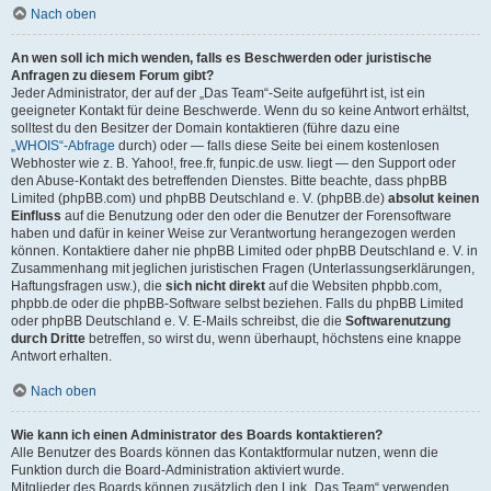
Nach oben
An wen soll ich mich wenden, falls es Beschwerden oder juristische
Anfragen zu diesem Forum gibt?
Jeder Administrator, der auf der „Das Team“-Seite aufgeführt ist, ist ein
geeigneter Kontakt für deine Beschwerde. Wenn du so keine Antwort erhältst,
solltest du den Besitzer der Domain kontaktieren (führe dazu eine
„WHOIS“-Abfrage
durch) oder — falls diese Seite bei einem kostenlosen
Webhoster wie z. B. Yahoo!, free.fr, funpic.de usw. liegt — den Support oder
den Abuse-Kontakt des betreffenden Dienstes. Bitte beachte, dass phpBB
Limited (phpBB.com) und phpBB Deutschland e. V. (phpBB.de)
absolut keinen
Einfluss
auf die Benutzung oder den oder die Benutzer der Forensoftware
haben und dafür in keiner Weise zur Verantwortung herangezogen werden
können. Kontaktiere daher nie phpBB Limited oder phpBB Deutschland e. V. in
Zusammenhang mit jeglichen juristischen Fragen (Unterlassungserklärungen,
Haftungsfragen usw.), die
sich nicht direkt
auf die Websiten phpbb.com,
phpbb.de oder die phpBB-Software selbst beziehen. Falls du phpBB Limited
oder phpBB Deutschland e. V. E-Mails schreibst, die die
Softwarenutzung
durch Dritte
betreffen, so wirst du, wenn überhaupt, höchstens eine knappe
Antwort erhalten.
Nach oben
Wie kann ich einen Administrator des Boards kontaktieren?
Alle Benutzer des Boards können das Kontaktformular nutzen, wenn die
Funktion durch die Board-Administration aktiviert wurde.
Mitglieder des Boards können zusätzlich den Link „Das Team“ verwenden.