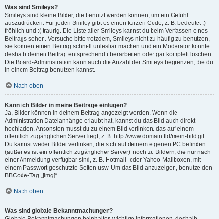
Was sind Smileys?
Smileys sind kleine Bilder, die benutzt werden können, um ein Gefühl
auszudrücken. Für jeden Smiley gibt es einen kurzen Code, z. B. bedeutet :)
fröhlich und :( traurig. Die Liste aller Smileys kannst du beim Verfassen eines
Beitrags sehen. Versuche bitte trotzdem, Smileys nicht zu häufig zu benutzen,
sie können einen Beitrag schnell unlesbar machen und ein Moderator könnte
deshalb deinen Beitrag entsprechend überarbeiten oder gar komplett löschen.
Die Board-Administration kann auch die Anzahl der Smileys begrenzen, die du
in einem Beitrag benutzen kannst.
Nach oben
Kann ich Bilder in meine Beiträge einfügen?
Ja, Bilder können in deinem Beitrag angezeigt werden. Wenn die
Administration Dateianhänge erlaubt hat, kannst du das Bild auch direkt
hochladen. Ansonsten musst du zu einem Bild verlinken, das auf einem
öffentlich zugänglichen Server liegt, z. B. http://www.domain.tld/mein-bild.gif.
Du kannst weder Bilder verlinken, die sich auf deinem eigenen PC befinden
(außer es ist ein öffentlich zugänglicher Server), noch zu Bildern, die nur nach
einer Anmeldung verfügbar sind, z. B. Hotmail- oder Yahoo-Mailboxen, mit
einem Passwort geschützte Seiten usw. Um das Bild anzuzeigen, benutze den
BBCode-Tag „[img]“.
Nach oben
Was sind globale Bekanntmachungen?
Globale Bekanntmachungen beinhalten wichtige Informationen, deshalb