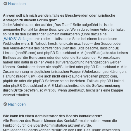
Nach oben
An wen soll ich mich wenden, falls es Beschwerden oder juristische
Anfragen zu diesem Forum gibt?
Jeder Administrator, der auf der „Das Team“-Seite aufgeführt ist, ist ein
geeigneter Kontakt für deine Beschwerde. Wenn du so keine Antwort erhältst,
solltest du den Besitzer der Domain kontaktieren (führe dazu eine
„WHOIS“-Abfrage
durch) oder — falls diese Seite bei einem kostenlosen
Webhoster wie z. B. Yahoo!, free.fr, funpic.de usw. liegt — den Support oder
den Abuse-Kontakt des betreffenden Dienstes. Bitte beachte, dass phpBB
Limited (phpBB.com) und phpBB Deutschland e. V. (phpBB.de)
absolut keinen
Einfluss
auf die Benutzung oder den oder die Benutzer der Forensoftware
haben und dafür in keiner Weise zur Verantwortung herangezogen werden
können. Kontaktiere daher nie phpBB Limited oder phpBB Deutschland e. V. in
Zusammenhang mit jeglichen juristischen Fragen (Unterlassungserklärungen,
Haftungsfragen usw.), die
sich nicht direkt
auf die Websiten phpbb.com,
phpbb.de oder die phpBB-Software selbst beziehen. Falls du phpBB Limited
oder phpBB Deutschland e. V. E-Mails schreibst, die die
Softwarenutzung
durch Dritte
betreffen, so wirst du, wenn überhaupt, höchstens eine knappe
Antwort erhalten.
Nach oben
Wie kann ich einen Administrator des Boards kontaktieren?
Alle Benutzer des Boards können das Kontaktformular nutzen, wenn die
Funktion durch die Board-Administration aktiviert wurde.
Mitglieder des Boards können zusätzlich den Link „Das Team“ verwenden.