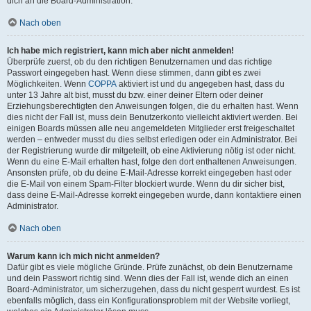
dich an die Board-Administration.
Nach oben
Ich habe mich registriert, kann mich aber nicht anmelden!
Überprüfe zuerst, ob du den richtigen Benutzernamen und das richtige
Passwort eingegeben hast. Wenn diese stimmen, dann gibt es zwei
Möglichkeiten. Wenn
COPPA
aktiviert ist und du angegeben hast, dass du
unter 13 Jahre alt bist, musst du bzw. einer deiner Eltern oder deiner
Erziehungsberechtigten den Anweisungen folgen, die du erhalten hast. Wenn
dies nicht der Fall ist, muss dein Benutzerkonto vielleicht aktiviert werden. Bei
einigen Boards müssen alle neu angemeldeten Mitglieder erst freigeschaltet
werden – entweder musst du dies selbst erledigen oder ein Administrator. Bei
der Registrierung wurde dir mitgeteilt, ob eine Aktivierung nötig ist oder nicht.
Wenn du eine E-Mail erhalten hast, folge den dort enthaltenen Anweisungen.
Ansonsten prüfe, ob du deine E-Mail-Adresse korrekt eingegeben hast oder
die E-Mail von einem Spam-Filter blockiert wurde. Wenn du dir sicher bist,
dass deine E-Mail-Adresse korrekt eingegeben wurde, dann kontaktiere einen
Administrator.
Nach oben
Warum kann ich mich nicht anmelden?
Dafür gibt es viele mögliche Gründe. Prüfe zunächst, ob dein Benutzername
und dein Passwort richtig sind. Wenn dies der Fall ist, wende dich an einen
Board-Administrator, um sicherzugehen, dass du nicht gesperrt wurdest. Es ist
ebenfalls möglich, dass ein Konfigurationsproblem mit der Website vorliegt,