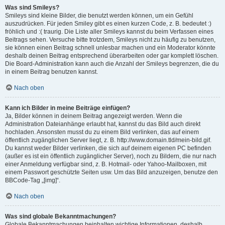
Was sind Smileys?
Smileys sind kleine Bilder, die benutzt werden können, um ein Gefühl
auszudrücken. Für jeden Smiley gibt es einen kurzen Code, z. B. bedeutet :)
fröhlich und :( traurig. Die Liste aller Smileys kannst du beim Verfassen eines
Beitrags sehen. Versuche bitte trotzdem, Smileys nicht zu häufig zu benutzen,
sie können einen Beitrag schnell unlesbar machen und ein Moderator könnte
deshalb deinen Beitrag entsprechend überarbeiten oder gar komplett löschen.
Die Board-Administration kann auch die Anzahl der Smileys begrenzen, die du
in einem Beitrag benutzen kannst.
Nach oben
Kann ich Bilder in meine Beiträge einfügen?
Ja, Bilder können in deinem Beitrag angezeigt werden. Wenn die
Administration Dateianhänge erlaubt hat, kannst du das Bild auch direkt
hochladen. Ansonsten musst du zu einem Bild verlinken, das auf einem
öffentlich zugänglichen Server liegt, z. B. http://www.domain.tld/mein-bild.gif.
Du kannst weder Bilder verlinken, die sich auf deinem eigenen PC befinden
(außer es ist ein öffentlich zugänglicher Server), noch zu Bildern, die nur nach
einer Anmeldung verfügbar sind, z. B. Hotmail- oder Yahoo-Mailboxen, mit
einem Passwort geschützte Seiten usw. Um das Bild anzuzeigen, benutze den
BBCode-Tag „[img]“.
Nach oben
Was sind globale Bekanntmachungen?
Globale Bekanntmachungen beinhalten wichtige Informationen, deshalb