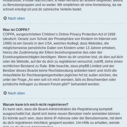
Avatarbilder, Private Nachrichten, E-Mail-Versand an andere Mitglieder, Beitritt
zu Benutzergruppen und so weiter. Wir empfehlen dir eine Anmeldung, da sie
schnell erledigt ist und dir zahlreiche Vorteile bietet.
Nach oben
Was ist COPPA?
COPPA, ausgeschrieben Children’s Online Privacy Protection Act of 1998
(deutsch: Gesetz zum Schutz der Privatsphäre von Kindern im Internet von
1998) ist ein Gesetz in den USA, welches festlegt, dass Websites, die
möglicherweise persönliche Daten von Kindern unter 13 Jahren erheben,
hierzu die Zustimmung der Eltern beziehungsweise des oder der
Erziehungsberechtigten benötigen. Wenn du dir unsicher bist, ob dies auf dich
oder die Website, auf der du dich zu registrieren versuchst, zutrifft, ziehe einen
rechtlichen Beistand zu Rate. Bitte beachte, dass phpBB Limited und der
Besitzer dieses Boards keine Rechtsberatung anbieten kann und nicht die
Anlaufstelle für Rechtsangelegenheiten jeglicher Art ist; außer solchen, die
unter der Frage „An wen soll ich mich wenden, falls es Beschwerden oder
juristische Anfragen zu diesem Forum gibt?“ behandelt werden.
Nach oben
Warum kann ich mich nicht registrieren?
Es kann sein, dass die Board-Administration die Registrierung komplett
ausgeschaltet hat, damit sich keine neuen Benutzer mehr anmelden können.
Es könnte auch sein, dass deine IP-Adresse oder der Benutzername, mit dem
du dich registrieren möchtest, gesperrt wurden. Um Hilfe zu erhalten, wende