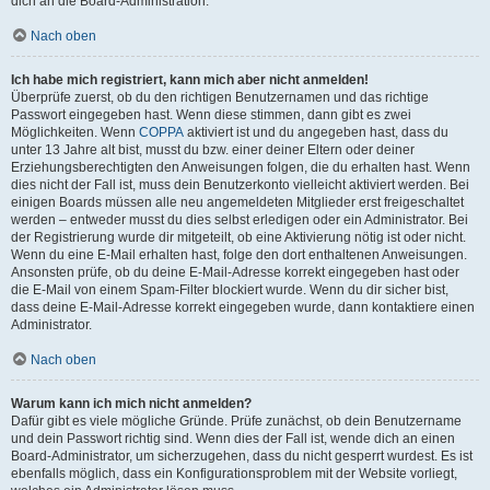
dich an die Board-Administration.
Nach oben
Ich habe mich registriert, kann mich aber nicht anmelden!
Überprüfe zuerst, ob du den richtigen Benutzernamen und das richtige
Passwort eingegeben hast. Wenn diese stimmen, dann gibt es zwei
Möglichkeiten. Wenn
COPPA
aktiviert ist und du angegeben hast, dass du
unter 13 Jahre alt bist, musst du bzw. einer deiner Eltern oder deiner
Erziehungsberechtigten den Anweisungen folgen, die du erhalten hast. Wenn
dies nicht der Fall ist, muss dein Benutzerkonto vielleicht aktiviert werden. Bei
einigen Boards müssen alle neu angemeldeten Mitglieder erst freigeschaltet
werden – entweder musst du dies selbst erledigen oder ein Administrator. Bei
der Registrierung wurde dir mitgeteilt, ob eine Aktivierung nötig ist oder nicht.
Wenn du eine E-Mail erhalten hast, folge den dort enthaltenen Anweisungen.
Ansonsten prüfe, ob du deine E-Mail-Adresse korrekt eingegeben hast oder
die E-Mail von einem Spam-Filter blockiert wurde. Wenn du dir sicher bist,
dass deine E-Mail-Adresse korrekt eingegeben wurde, dann kontaktiere einen
Administrator.
Nach oben
Warum kann ich mich nicht anmelden?
Dafür gibt es viele mögliche Gründe. Prüfe zunächst, ob dein Benutzername
und dein Passwort richtig sind. Wenn dies der Fall ist, wende dich an einen
Board-Administrator, um sicherzugehen, dass du nicht gesperrt wurdest. Es ist
ebenfalls möglich, dass ein Konfigurationsproblem mit der Website vorliegt,