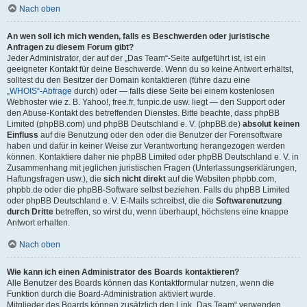
Nach oben
An wen soll ich mich wenden, falls es Beschwerden oder juristische
Anfragen zu diesem Forum gibt?
Jeder Administrator, der auf der „Das Team“-Seite aufgeführt ist, ist ein
geeigneter Kontakt für deine Beschwerde. Wenn du so keine Antwort erhältst,
solltest du den Besitzer der Domain kontaktieren (führe dazu eine
„WHOIS“-Abfrage
durch) oder — falls diese Seite bei einem kostenlosen
Webhoster wie z. B. Yahoo!, free.fr, funpic.de usw. liegt — den Support oder
den Abuse-Kontakt des betreffenden Dienstes. Bitte beachte, dass phpBB
Limited (phpBB.com) und phpBB Deutschland e. V. (phpBB.de)
absolut keinen
Einfluss
auf die Benutzung oder den oder die Benutzer der Forensoftware
haben und dafür in keiner Weise zur Verantwortung herangezogen werden
können. Kontaktiere daher nie phpBB Limited oder phpBB Deutschland e. V. in
Zusammenhang mit jeglichen juristischen Fragen (Unterlassungserklärungen,
Haftungsfragen usw.), die
sich nicht direkt
auf die Websiten phpbb.com,
phpbb.de oder die phpBB-Software selbst beziehen. Falls du phpBB Limited
oder phpBB Deutschland e. V. E-Mails schreibst, die die
Softwarenutzung
durch Dritte
betreffen, so wirst du, wenn überhaupt, höchstens eine knappe
Antwort erhalten.
Nach oben
Wie kann ich einen Administrator des Boards kontaktieren?
Alle Benutzer des Boards können das Kontaktformular nutzen, wenn die
Funktion durch die Board-Administration aktiviert wurde.
Mitglieder des Boards können zusätzlich den Link „Das Team“ verwenden.