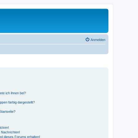
Anmelden
ete ich ihnen bei?
en farbig dargestellt?
tartseite?
icken!
 Nachrichten!
ed dieses Forums erhalten!