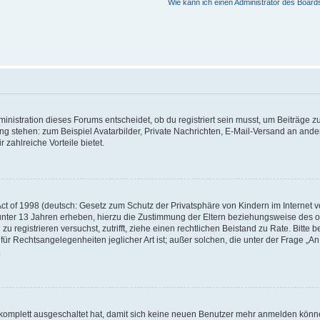
Wie kann ich einen Administrator des Board
istration dieses Forums entscheidet, ob du registriert sein musst, um Beiträge zu s
ung stehen: zum Beispiel Avatarbilder, Private Nachrichten, E-Mail-Versand an ander
 zahlreiche Vorteile bietet.
t of 1998 (deutsch: Gesetz zum Schutz der Privatsphäre von Kindern im Internet vo
unter 13 Jahren erheben, hierzu die Zustimmung der Eltern beziehungsweise des o
h zu registrieren versuchst, zutrifft, ziehe einen rechtlichen Beistand zu Rate. Bit
für Rechtsangelegenheiten jeglicher Art ist; außer solchen, die unter der Frage „
.
g komplett ausgeschaltet hat, damit sich keine neuen Benutzer mehr anmelden könn