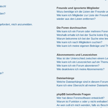
alsch!
Freunde und ignorierte Mitglieder
Wozu benötige ich die Listen der Freunde un
rden?
Wie kann ich Mitglieder zur Liste der Freund
wieder aus den Listen entfernen?
fgefordert, mich anzumelden.
Die Foren durchsuchen
Wie kann ich ein Forum oder mehrere For
Weshalb erhalte ich bei der Suche keine Er
Warum bekomme ich bei der Suche eine lee
Wie kann ich nach Mitgliedern suchen?
Wie kann ich meine eigenen Beiträge und T
Abonnements und Lesezeichen
Was ist der Unterschied zwischen einem L
Wie kann ich ein Lesezeichen auf ein Them
Wie kann ich ein Forum abonnieren?
Wie deaktiviere ich meine Abonnements?
gs?
Dateianhänge
Welche Dateianhänge sind in diesem Forum
Kann ich eine Übersicht all meiner Dateian
phpBB betreffende Fragen
Wer hat diese Forensoftware entwickelt?
Warum ist Funktion x oder y nicht enthalten
An wen soll ich mich wenden, falls es Besc