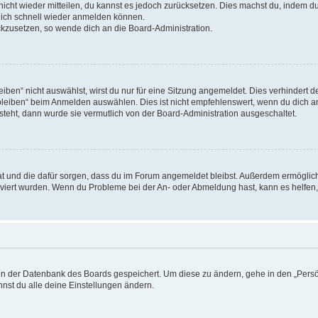
 nicht wieder mitteilen, du kannst es jedoch zurücksetzen. Dies machst du, indem 
 dich schnell wieder anmelden können.
ückzusetzen, so wende dich an die Board-Administration.
en“ nicht auswählst, wirst du nur für eine Sitzung angemeldet. Dies verhindert 
leiben“ beim Anmelden auswählen. Dies ist nicht empfehlenswert, wenn du dich an
 steht, dann wurde sie vermutlich von der Board-Administration ausgeschaltet.
 hat und die dafür sorgen, dass du im Forum angemeldet bleibst. Außerdem ermögli
tiviert wurden. Wenn du Probleme bei der An- oder Abmeldung hast, kann es helfen
n in der Datenbank des Boards gespeichert. Um diese zu ändern, gehe in den „Persö
nst du alle deine Einstellungen ändern.