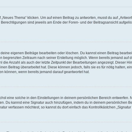
„Neues Thema“ klicken. Um auf einen Beitrag zu antworten, musst du auf „Antworte
e Berechtigungen sind jeweils am Ende der Foren- und der Beitragsansicht aufgeliste
r deine eigenen Beiträge bearbeiten oder löschen. Du kannst einen Beitrag bearbe
inen begrenzten Zeitraum nach seiner Erstellung möglich. Wenn bereits jemand auf de
 die Anzahl als auch der letzte Zeitpunkt der Bearbeitungen angezeigt. Dieser Hi
en Beitrag überarbeitet hat. Diese können jedoch, falls sie es für nötig halten, ei
hen können, wenn bereits jemand darauf geantwortet hat.
st eine solche in den Einstellungen in deinem persönlichen Bereich entwerfen. Na
eren. Du kannst eine Signatur auch hinzufügen, indem du in deinem persönlichen 
atur verfassen möchtest, so kannst du dort einfach das Kontrollkästchen „Signatu