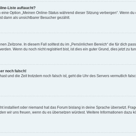
ine-Liste auftaucht?
n eine Option „Meinen Online-Status während dieser Sitzung verbergen“. Wenn du d
st dann als unsichtbarer Besucher gezählt.
en Zeitzone. In diesem Fall solltest du im „Persönlichen Bereich“ die für dich passe
den. Wenn du noch nicht registriert bist, ist dies ein guter Grund, dies jetzt zu tun
mer noch falsch!
t hast und die Zeit trotzdem noch falsch ist, geht die Uhr des Servers vermutlich fal
t installiert oder niemand hat das Forum bislang in deine Sprache übersetzt. Frag
, würden wir uns freuen, wenn du es übersetzen würdest. Weitere Informationen dazu