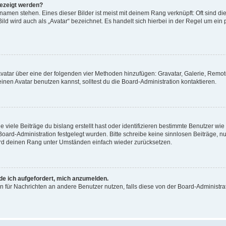
gezeigt werden?
amen stehen. Eines dieser Bilder ist meist mit deinem Rang verknüpft: Oft sind di
ld wird auch als „Avatar“ bezeichnet. Es handelt sich hierbei in der Regel um ein
 Avatar über eine der folgenden vier Methoden hinzufügen: Gravatar, Galerie, Rem
en Avatar benutzen kannst, solltest du die Board-Administration kontaktieren.
viele Beiträge du bislang erstellt hast oder identifizieren bestimmte Benutzer w
 Board-Administration festgelegt wurden. Bitte schreibe keine sinnlosen Beiträge
wird deinen Rang unter Umständen einfach wieder zurücksetzen.
rde ich aufgefordert, mich anzumelden.
ion für Nachrichten an andere Benutzer nutzen, falls diese von der Board-Administ