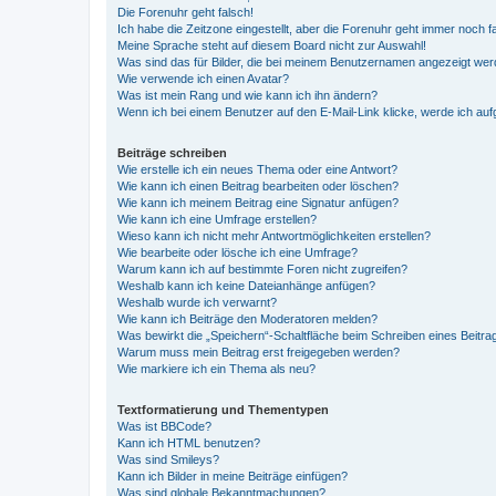
Die Forenuhr geht falsch!
Ich habe die Zeitzone eingestellt, aber die Forenuhr geht immer noch f
Meine Sprache steht auf diesem Board nicht zur Auswahl!
Was sind das für Bilder, die bei meinem Benutzernamen angezeigt we
Wie verwende ich einen Avatar?
Was ist mein Rang und wie kann ich ihn ändern?
Wenn ich bei einem Benutzer auf den E-Mail-Link klicke, werde ich au
Beiträge schreiben
Wie erstelle ich ein neues Thema oder eine Antwort?
Wie kann ich einen Beitrag bearbeiten oder löschen?
Wie kann ich meinem Beitrag eine Signatur anfügen?
Wie kann ich eine Umfrage erstellen?
Wieso kann ich nicht mehr Antwortmöglichkeiten erstellen?
Wie bearbeite oder lösche ich eine Umfrage?
Warum kann ich auf bestimmte Foren nicht zugreifen?
Weshalb kann ich keine Dateianhänge anfügen?
Weshalb wurde ich verwarnt?
Wie kann ich Beiträge den Moderatoren melden?
Was bewirkt die „Speichern“-Schaltfläche beim Schreiben eines Beitra
Warum muss mein Beitrag erst freigegeben werden?
Wie markiere ich ein Thema als neu?
Textformatierung und Thementypen
Was ist BBCode?
Kann ich HTML benutzen?
Was sind Smileys?
Kann ich Bilder in meine Beiträge einfügen?
Was sind globale Bekanntmachungen?