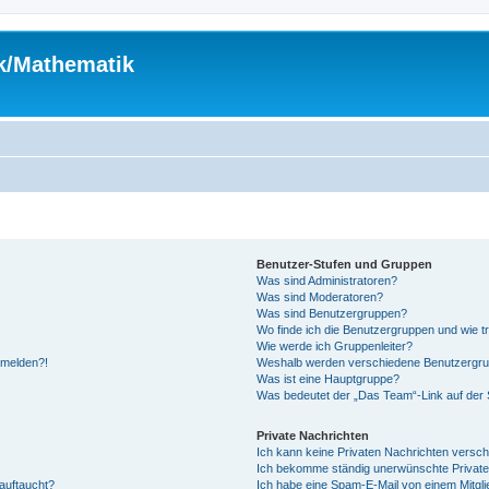
ik/Mathematik
Benutzer-Stufen und Gruppen
Was sind Administratoren?
Was sind Moderatoren?
Was sind Benutzergruppen?
Wo finde ich die Benutzergruppen und wie tr
Wie werde ich Gruppenleiter?
anmelden?!
Weshalb werden verschiedene Benutzergrupp
Was ist eine Hauptgruppe?
Was bedeutet der „Das Team“-Link auf der S
Private Nachrichten
Ich kann keine Privaten Nachrichten versch
Ich bekomme ständig unerwünschte Private
auftaucht?
Ich habe eine Spam-E-Mail von einem Mitgli