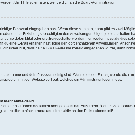
 wurden. Um Hilfe zu erhalten, wende dich an die Board-Administration.
 richtige Passwort eingegeben hast. Wenn diese stimmen, dann gibt es zwei Mögl
tern oder deiner Erziehungsberechtigten den Anweisungen folgen, die du erhalten ha
u angemeldeten Mitglieder erst freigeschaltet werden – entweder musst du dies selbs
. Wenn du eine E-Mail erhalten hast, folge den dort enthaltenen Anweisungen. Ansons
 dir sicher bist, dass deine E-Mail-Adresse korrekt eingegeben wurde, dann kontak
Benutzername und dein Passwort richtig sind. Wenn dies der Fall ist, wende dich a
ionsproblem mit der Website vorliegt, welches ein Administrator lösen muss.
icht mehr anmelden?!
erschieden Gründen deaktiviert oder gelöscht hat. Außerdem löschen viele Boards r
triere dich einfach erneut und nimm aktiv an den Diskussionen teil!