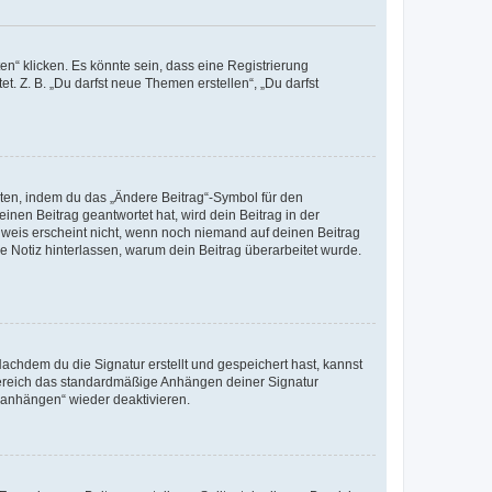
n“ klicken. Es könnte sein, dass eine Registrierung
t. Z. B. „Du darfst neue Themen erstellen“, „Du darfst
iten, indem du das „Ändere Beitrag“-Symbol für den
inen Beitrag geantwortet hat, wird dein Beitrag in der
nweis erscheint nicht, wenn noch niemand auf deinen Beitrag
ne Notiz hinterlassen, warum dein Beitrag überarbeitet wurde.
chdem du die Signatur erstellt und gespeichert hast, kannst
Bereich das standardmäßige Anhängen deiner Signatur
r anhängen“ wieder deaktivieren.